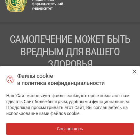
фармацевтичний
університет
САМОЛЕЧЕНИЕ МОЖЕТ БЫТЬ
ВРЕДНЫМ ДЛЯ ВАШЕГО
ЗДОРОВЬЯ
Файлы cookie
ПЕРЕД ПРИМЕНЕНИЕМ ПРЕПАРАТА
и политика конфиденциальности
ПРОКОНСУЛЬТИРУЙТЕСЬ С ВРАЧОМ
Наш Сайт использует файлы cookie, которые помогают нам
✕
ТОВ «АПТЕКА 911.ЮА» Код ЄДРПОУ 43631965.
сделать Сайт более быстрым, удобным и функциональным.
Продолжая просматривать этот Сайт, Вы соглашаетесь на
Отказ от ответственности
использование нами файлов cookie.
© 2014-2026. Медицинская информационная система
АПТЕКА911.ЮА
Соглашаюсь
Все аптеки
на карте
Разработка и поддержка сайта -
wu.ua