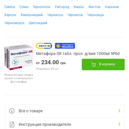
Смела
Сумы
Тернополь
Ужгород
Умань
Фастов
Харьков
Херсон
Хмельницкий
Черкассы
Чернигов
Черновцы
Черноморск
Шептицкий
Метафора-SR табл. прол. д/вия 1000мг №60
234.00
от
грн
В корзину
Упаковка / 60 шт.
Внешний вид товара
может отличаться от
фотографии
Все о товаре
Инструкция производителя