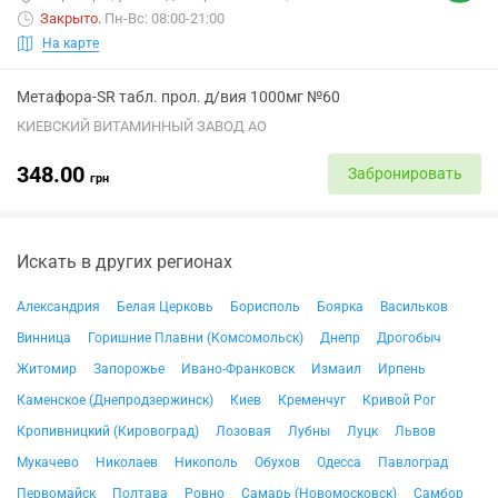
Закрыто
.
Пн-Вс: 08:00-21:00
На карте
Метафора-SR табл. прол. д/вия 1000мг №60
КИЕВСКИЙ ВИТАМИННЫЙ ЗАВОД АО
348.00
Забронировать
грн
Искать в других регионах
Александрия
Белая Церковь
Борисполь
Боярка
Васильков
Винница
Горишние Плавни (Комсомольск)
Днепр
Дрогобыч
Житомир
Запорожье
Ивано-Франковск
Измаил
Ирпень
Каменское (Днепродзержинск)
Киев
Кременчуг
Кривой Рог
Кропивницкий (Кировоград)
Лозовая
Лубны
Луцк
Львов
Мукачево
Николаев
Никополь
Обухов
Одесса
Павлоград
Первомайск
Полтава
Ровно
Самарь (Новомосковск)
Самбор