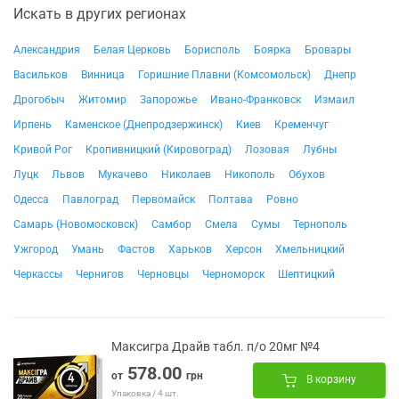
Искать в других регионах
Александрия
Белая Церковь
Борисполь
Боярка
Бровары
Васильков
Винница
Горишние Плавни (Комсомольск)
Днепр
Дрогобыч
Житомир
Запорожье
Ивано-Франковск
Измаил
Ирпень
Каменское (Днепродзержинск)
Киев
Кременчуг
Кривой Рог
Кропивницкий (Кировоград)
Лозовая
Лубны
Луцк
Львов
Мукачево
Николаев
Никополь
Обухов
Одесса
Павлоград
Первомайск
Полтава
Ровно
Самарь (Новомосковск)
Самбор
Смела
Сумы
Тернополь
Ужгород
Умань
Фастов
Харьков
Херсон
Хмельницкий
Черкассы
Чернигов
Черновцы
Черноморск
Шептицкий
Максигра Драйв табл. п/о 20мг №4
578.00
от
грн
В корзину
Упаковка / 4 шт.