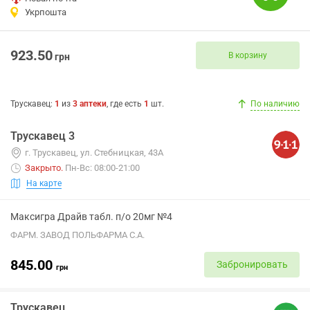
Укрпошта
923.50
В корзину
грн
Трускавец
:
1
из
3
аптеки
, где есть
1
шт.
По наличию
Трускавец 3
г. Трускавец, ул. Стебницкая, 43А
Закрыто
.
Пн-Вс: 08:00-21:00
На карте
Максигра Драйв табл. п/о 20мг №4
ФАРМ. ЗАВОД ПОЛЬФАРМА С.А.
845.00
Забронировать
грн
Трускавец