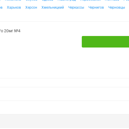
ов
Харьков
Херсон
Хмельницкий
Черкассы
Чернигов
Черновцы
/о 20мг №4