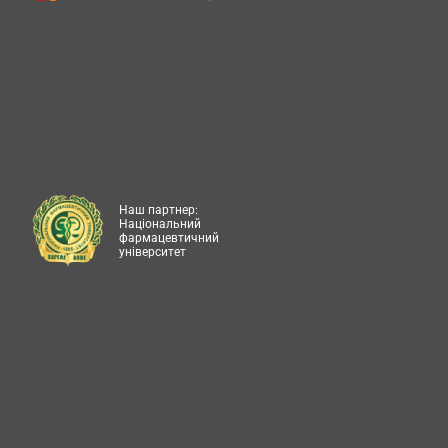
Наш партнер:
Національний
фармацевтичний
університет