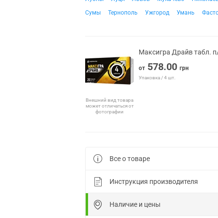
Сумы
Тернополь
Ужгород
Умань
Фаст
Максигра Драйв табл. п
578.00
от
грн
Упаковка / 4 шт.
Внешний вид товара
может отличаться от
фотографии
Все о товаре
Инструкция производителя
Наличие и цены