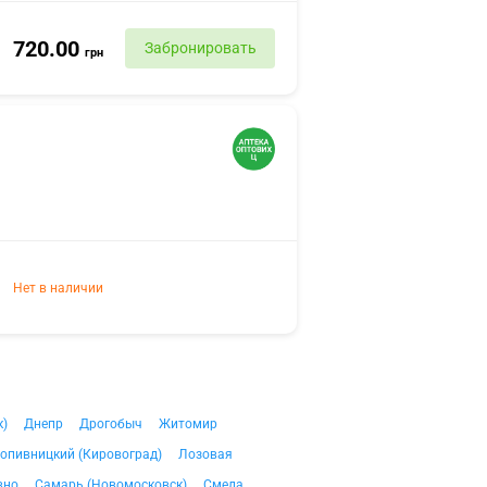
720.00
Забронировать
грн
Нет в наличии
к)
Днепр
Дрогобыч
Житомир
опивницкий (Кировоград)
Лозовая
вно
Самарь (Новомосковск)
Смела