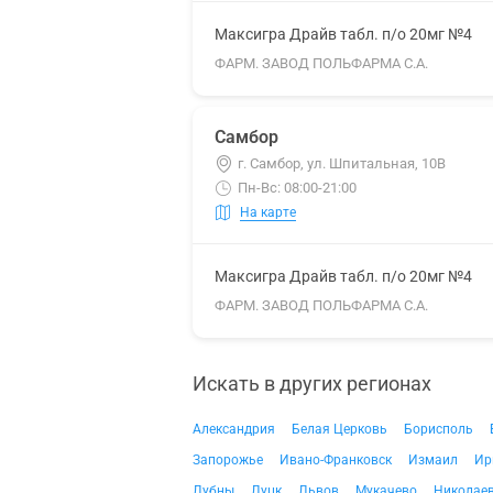
Максигра Драйв табл. п/о 20мг №4
ФАРМ. ЗАВОД ПОЛЬФАРМА С.А.
Самбор
г. Самбор, ул. Шпитальная, 10В
Пн-Вс: 08:00-21:00
На карте
Максигра Драйв табл. п/о 20мг №4
ФАРМ. ЗАВОД ПОЛЬФАРМА С.А.
Искать в других регионах
Александрия
Белая Церковь
Борисполь
Запорожье
Ивано-Франковск
Измаил
Ир
Лубны
Луцк
Львов
Мукачево
Николае