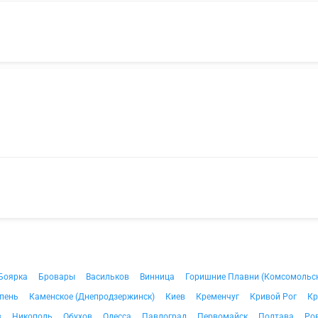
Боярка
Бровары
Васильков
Винница
Горишние Плавни (Комсомольс
пень
Каменское (Днепродзержинск)
Киев
Кременчуг
Кривой Рог
Кр
в
Никополь
Обухов
Одесса
Павлоград
Первомайск
Полтава
Ро