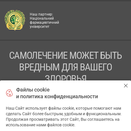
Наш партнер:
Національний
фармацевтичний
університет
САМОЛЕЧЕНИЕ МОЖЕТ БЫТЬ
ВРЕДНЫМ ДЛЯ ВАШЕГО
ЗДОРОВЬЯ
Файлы cookie
ПЕРЕД ПРИМЕНЕНИЕМ ПРЕПАРАТА
и политика конфиденциальности
ПРОКОНСУЛЬТИРУЙТЕСЬ С ВРАЧОМ
Наш Сайт использует файлы cookie, которые помогают нам
✕
ТОВ «АПТЕКА 911.ЮА» Код ЄДРПОУ 43631965.
сделать Сайт более быстрым, удобным и функциональным.
Продолжая просматривать этот Сайт, Вы соглашаетесь на
Отказ от ответственности
использование нами файлов cookie.