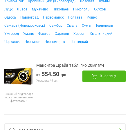
Кривой Рог
Кропивницкий (Кировоград)
Лозовая
Лубны
Луцк
Львов
Мукачево
Николаев
Никополь
Обухов
Одесса
Павлоград
Первомайск
Полтава
Ровно
Самарь (Новомосковск)
Самбор
Смела
Сумы
Тернополь
Ужгород
Умань
Фастов
Харьков
Херсон
Хмельницкий
Черкассы
Чернигов
Черноморск
Шептицкий
Максигра Драйв табл. п/о 20мг №4
554.50
от
грн
В корзину
Упаковка / 4 шт.
Внешний вид товара
может отличаться от
фотографии