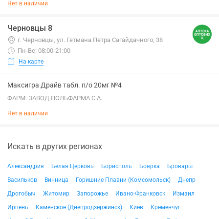
Нет в наличии
Черновцы 8
г. Черновцы, ул. Гетмана Петра Сагайдачного, 38
Пн-Вс: 08:00-21:00
На карте
Максигра Драйв табл. п/о 20мг №4
ФАРМ. ЗАВОД ПОЛЬФАРМА С.А.
Нет в наличии
Искать в других регионах
Александрия
Белая Церковь
Борисполь
Боярка
Бровары
Васильков
Винница
Горишние Плавни (Комсомольск)
Днепр
Дрогобыч
Житомир
Запорожье
Ивано-Франковск
Измаил
Ирпень
Каменское (Днепродзержинск)
Киев
Кременчуг