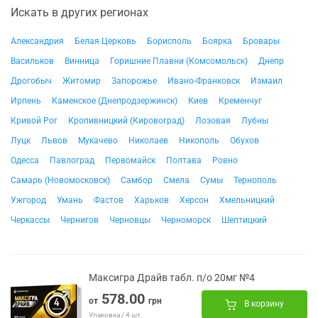
Искать в других регионах
Александрия
Белая Церковь
Борисполь
Боярка
Бровары
Васильков
Винница
Горишние Плавни (Комсомольск)
Днепр
Дрогобыч
Житомир
Запорожье
Ивано-Франковск
Измаил
Ирпень
Каменское (Днепродзержинск)
Киев
Кременчуг
Кривой Рог
Кропивницкий (Кировоград)
Лозовая
Лубны
Луцк
Львов
Мукачево
Николаев
Никополь
Обухов
Одесса
Павлоград
Первомайск
Полтава
Ровно
Самарь (Новомосковск)
Самбор
Смела
Сумы
Тернополь
Ужгород
Умань
Фастов
Харьков
Херсон
Хмельницкий
Черкассы
Чернигов
Черновцы
Черноморск
Шептицкий
Максигра Драйв табл. п/о 20мг №4
578.00
от
грн
В корзину
Упаковка / 4 шт.