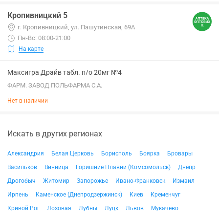
Кропивницкий 5
г. Кропивницкий, ул. Пашутинская, 69А
Пн-Вс: 08:00-21:00
На карте
Максигра Драйв табл. п/о 20мг №4
ФАРМ. ЗАВОД ПОЛЬФАРМА С.А.
Нет в наличии
Искать в других регионах
Александрия
Белая Церковь
Борисполь
Боярка
Бровары
Васильков
Винница
Горишние Плавни (Комсомольск)
Днепр
Дрогобыч
Житомир
Запорожье
Ивано-Франковск
Измаил
Ирпень
Каменское (Днепродзержинск)
Киев
Кременчуг
Кривой Рог
Лозовая
Лубны
Луцк
Львов
Мукачево