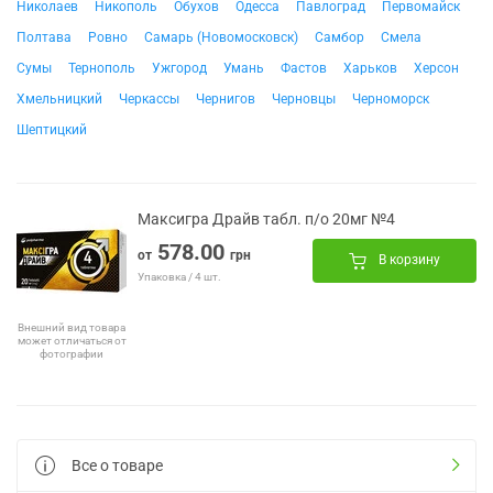
Николаев
Никополь
Обухов
Одесса
Павлоград
Первомайск
Полтава
Ровно
Самарь (Новомосковск)
Самбор
Смела
Сумы
Тернополь
Ужгород
Умань
Фастов
Харьков
Херсон
Хмельницкий
Черкассы
Чернигов
Черновцы
Черноморск
Шептицкий
Максигра Драйв табл. п/о 20мг №4
578.00
от
грн
В корзину
Упаковка / 4 шт.
Внешний вид товара
может отличаться от
фотографии
Все о товаре