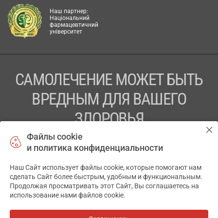
Наш партнер:
Національний
фармацевтичний
університет
САМОЛЕЧЕНИЕ МОЖЕТ БЫТЬ
ВРЕДНЫМ ДЛЯ ВАШЕГО
ЗДОРОВЬЯ
Файлы cookie
ПЕРЕД ПРИМЕНЕНИЕМ ПРЕПАРАТА
и политика конфиденциальности
ПРОКОНСУЛЬТИРУЙТЕСЬ С ВРАЧОМ
Наш Сайт использует файлы cookie, которые помогают нам
✕
ТОВ «АПТЕКА 911.ЮА» Код ЄДРПОУ 43631965.
сделать Сайт более быстрым, удобным и функциональным.
Продолжая просматривать этот Сайт, Вы соглашаетесь на
Отказ от ответственности
использование нами файлов cookie.
© 2014-2026. Медицинская информационная система
АПТЕКА911.ЮА