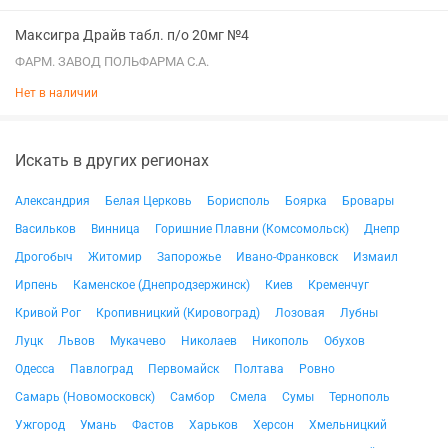
Максигра Драйв табл. п/о 20мг №4
ФАРМ. ЗАВОД ПОЛЬФАРМА С.А.
Нет в наличии
Искать в других регионах
Александрия
Белая Церковь
Борисполь
Боярка
Бровары
Васильков
Винница
Горишние Плавни (Комсомольск)
Днепр
Дрогобыч
Житомир
Запорожье
Ивано-Франковск
Измаил
Ирпень
Каменское (Днепродзержинск)
Киев
Кременчуг
Кривой Рог
Кропивницкий (Кировоград)
Лозовая
Лубны
Луцк
Львов
Мукачево
Николаев
Никополь
Обухов
Одесса
Павлоград
Первомайск
Полтава
Ровно
Самарь (Новомосковск)
Самбор
Смела
Сумы
Тернополь
Ужгород
Умань
Фастов
Харьков
Херсон
Хмельницкий