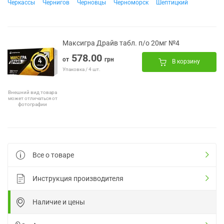
Черкассы
Чернигов
Черновцы
Черноморск
Шептицкий
Максигра Драйв табл. п/о 20мг №4
578.00
от
грн
В корзину
Упаковка / 4 шт.
Внешний вид товара
может отличаться от
фотографии
Все о товаре
Инструкция производителя
Наличие и цены