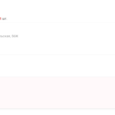
1
шт.
льская, 56Ж