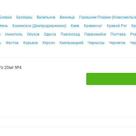
Боярка
Бровары
Васильков
Винница
Горишние Плавни (Комсомольс
пень
Каменское (Днепродзержинск)
Киев
Кременчуг
Кривой Рог
Кр
в
Никополь
Обухов
Одесса
Павлоград
Первомайск
Полтава
Ро
ь
Фастов
Харьков
Херсон
Хмельницкий
Черкассы
Чернигов
Че
/о 20мг №4