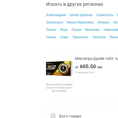
Искать в других регионах
Александрия
Белая Церковь
Борисполь
Запорожье
Ивано-Франковск
Измаил
Ир
Лубны
Луцк
Львов
Мукачево
Николае
Смела
Сумы
Тернополь
Ужгород
Уман
Максигра Драйв табл. п
605.50
от
грн
Упаковка / 4 шт.
Внешний вид товара
может отличаться от
фотографии
Все о товаре