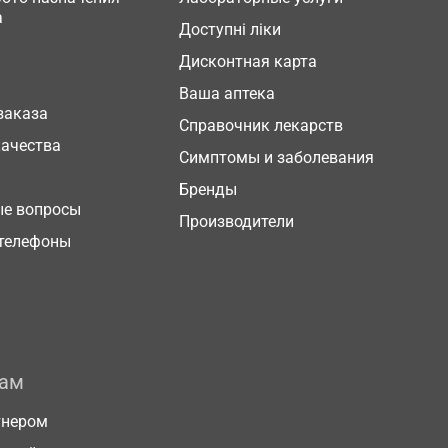
а
Доступні ліки
Дисконтная карта
Ваша аптека
заказа
Справочник лекарств
качества
Симптомы и заболевания
Бренды
ые вопросы
Производители
телефоны
рам
тнером