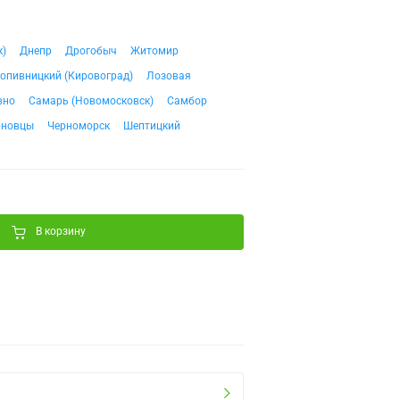
к)
Днепр
Дрогобыч
Житомир
опивницкий (Кировоград)
Лозовая
вно
Самарь (Новомосковск)
Самбор
рновцы
Черноморск
Шептицкий
В корзину