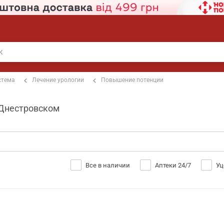
стема
Лечение урологии
Повышение потенции
-Днестровском
Все в наличии
Аптеки 24/7
Уц