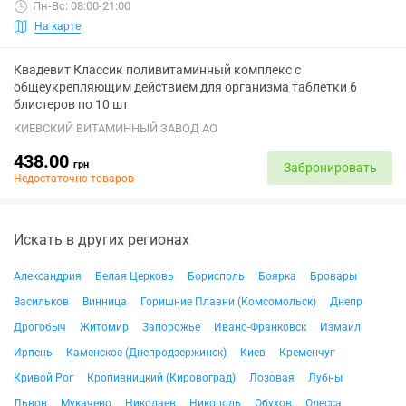
Пн-Вс: 08:00-21:00
На карте
Квадевит Классик поливитаминный комплекс с
общеукрепляющим действием для организма таблетки 6
блистеров по 10 шт
КИЕВСКИЙ ВИТАМИННЫЙ ЗАВОД АО
438.00
грн
Забронировать
Недостаточно товаров
Искать в других регионах
Александрия
Белая Церковь
Борисполь
Боярка
Бровары
Васильков
Винница
Горишние Плавни (Комсомольск)
Днепр
Дрогобыч
Житомир
Запорожье
Ивано-Франковск
Измаил
Ирпень
Каменское (Днепродзержинск)
Киев
Кременчуг
Кривой Рог
Кропивницкий (Кировоград)
Лозовая
Лубны
Львов
Мукачево
Николаев
Никополь
Обухов
Одесса