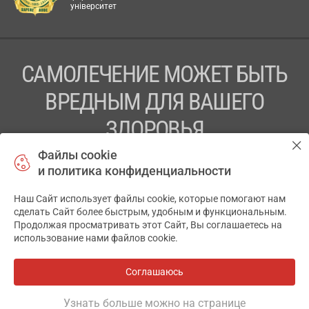
університет
САМОЛЕЧЕНИЕ МОЖЕТ БЫТЬ
ВРЕДНЫМ ДЛЯ ВАШЕГО
ЗДОРОВЬЯ
Файлы cookie
ПЕРЕД ПРИМЕНЕНИЕМ ПРЕПАРАТА
и политика конфиденциальности
ПРОКОНСУЛЬТИРУЙТЕСЬ С ВРАЧОМ
Наш Сайт использует файлы cookie, которые помогают нам
✕
ТОВ «АПТЕКА 911.ЮА» Код ЄДРПОУ 43631965.
сделать Сайт более быстрым, удобным и функциональным.
Продолжая просматривать этот Сайт, Вы соглашаетесь на
Отказ от ответственности
использование нами файлов cookie.
© 2014-2026. Медицинская информационная система
АПТЕКА911.ЮА
Соглашаюсь
Все аптеки
на карте
Разработка и поддержка сайта -
wu.ua
Узнать больше можно на странице