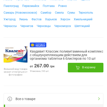
Павлоград
Первомайск
Полтава
Ровно
Самарь (Новомосковск)
Самбор
Смела
Сумы
Тернополь
Ужгород
Умань
Фастов
Харьков
Херсон
Хмельницкий
Черкассы
Чернигов
Черновцы
Черноморск
Шептицкий
Квадевит Классик поливитаминный комплекс
с общеукрепляющим действием для
организма таблетки 6 блистеров по 10 шт
267.00
от
грн
В корзину
Внешний вид товара
Упаковка / 60 шт.
может отличаться от
фотографии
Все о товаре