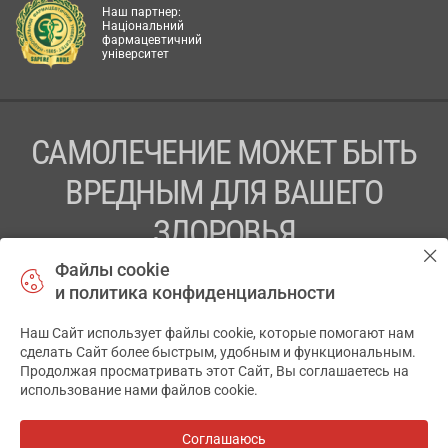
Наш партнер:
Національний
фармацевтичний
університет
САМОЛЕЧЕНИЕ МОЖЕТ БЫТЬ
ВРЕДНЫМ ДЛЯ ВАШЕГО
ЗДОРОВЬЯ
Файлы cookie
ПЕРЕД ПРИМЕНЕНИЕМ ПРЕПАРАТА
и политика конфиденциальности
ПРОКОНСУЛЬТИРУЙТЕСЬ С ВРАЧОМ
Наш Сайт использует файлы cookie, которые помогают нам
✕
ТОВ «АПТЕКА 911.ЮА» Код ЄДРПОУ 43631965.
сделать Сайт более быстрым, удобным и функциональным.
Продолжая просматривать этот Сайт, Вы соглашаетесь на
Отказ от ответственности
использование нами файлов cookie.
© 2014-2026. Медицинская информационная система
АПТЕКА911.ЮА
Соглашаюсь