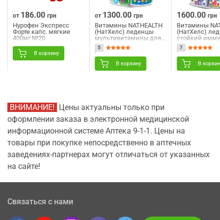
186.00
1300.00
1600.00
от
грн
от
грн
грн
Нурофен Экспресс
Витамины NATHEALTH
Витамины NA
Форте капс. мягкие
(НатХелс) леденцы
(НатХелс) ле
400мг №20
мультивитамины для
стойкий имму
детей 1 шт
для детей 1 ш
5
7
В корзину
В корзину
В корзи
ВНИМАНИЕ!
Цены актуальны только при
оформлении заказа в электронной медицинской
информационной системе Аптека 9-1-1. Цены на
товары при покупке непосредственно в аптечных
заведениях-партнерах могут отличаться от указанных
на сайте!
Связаться с нами