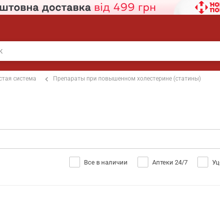
стая система
Препараты при повышенном холестерине (статины)
Все в наличии
Аптеки 24/7
Уц