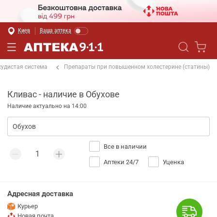
Киев
Ваша аптека
судистая система
Препараты при повышенном холестерине (статины)
Кливас - наличие в Обухове
Наличие актуально на 14:00
Все в наличии
Аптеки 24/7
Уценка
Адресная доставка
Курьер
Новая почта