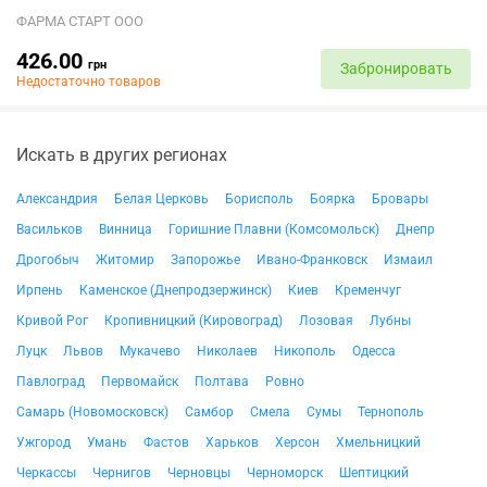
ФАРМА СТАРТ ООО
426.00
грн
Забронировать
Недостаточно товаров
Искать в других регионах
Александрия
Белая Церковь
Борисполь
Боярка
Бровары
Васильков
Винница
Горишние Плавни (Комсомольск)
Днепр
Дрогобыч
Житомир
Запорожье
Ивано-Франковск
Измаил
Ирпень
Каменское (Днепродзержинск)
Киев
Кременчуг
Кривой Рог
Кропивницкий (Кировоград)
Лозовая
Лубны
Луцк
Львов
Мукачево
Николаев
Никополь
Одесса
Павлоград
Первомайск
Полтава
Ровно
Самарь (Новомосковск)
Самбор
Смела
Сумы
Тернополь
Ужгород
Умань
Фастов
Харьков
Херсон
Хмельницкий
Черкассы
Чернигов
Черновцы
Черноморск
Шептицкий