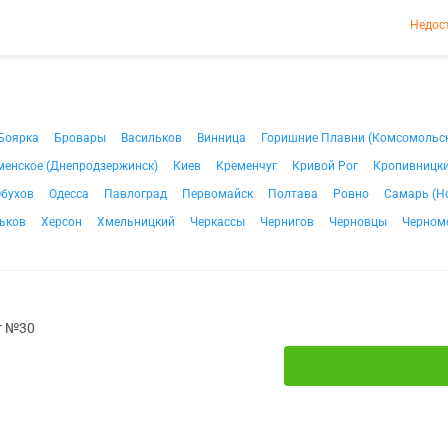
Недос
Боярка
Бровары
Васильков
Винница
Горишние Плавни (Комсомольс
менское (Днепродзержинск)
Киев
Кременчуг
Кривой Рог
Кропивницки
бухов
Одесса
Павлоград
Первомайск
Полтава
Ровно
Самарь (Н
ьков
Херсон
Хмельницкий
Черкассы
Чернигов
Черновцы
Черном
г №30