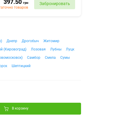
397.50
грн
Забронировать
таточно товаров
к)
Днепр
Дрогобыч
Житомир
й (Кировоград)
Лозовая
Лубны
Луцк
овомосковск)
Самбор
Смела
Сумы
орск
Шептицкий
В корзину