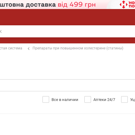
стая система
Препараты при повышенном холестерине (статины)
Все в наличии
Аптеки 24/7
Уц