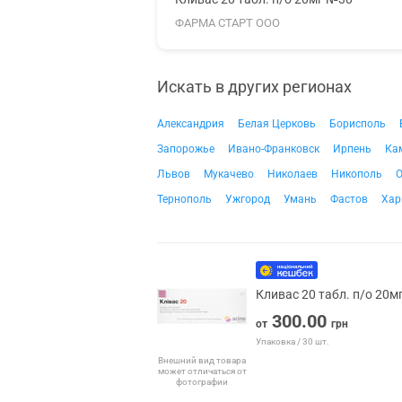
ФАРМА СТАРТ ООО
Искать в других регионах
Александрия
Белая Церковь
Борисполь
Запорожье
Ивано-Франковск
Ирпень
Ка
Львов
Мукачево
Николаев
Никополь
О
Тернополь
Ужгород
Умань
Фастов
Хар
Кливас 20 табл. п/о 20м
300.00
от
грн
Упаковка / 30 шт.
Внешний вид товара
может отличаться от
фотографии