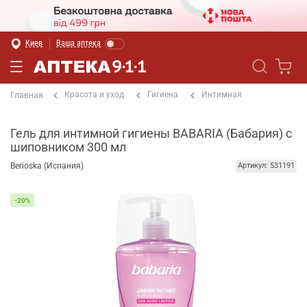
Киев
Ваша аптека
Красота и уход
Гигиена
Интимная
Главная
Гель для интимной гигиены BABARIA (Бабария) с
шиповником 300 мл
Berioska (Испания)
Артикул: 531191
-20%