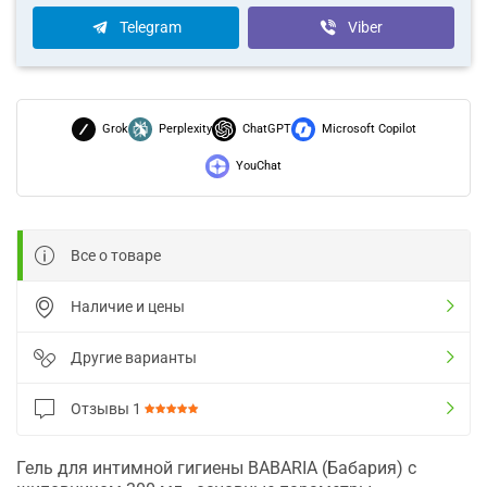
Telegram
Viber
Grok
Perplexity
ChatGPT
Microsoft Copilot
YouChat
Все о товаре
Наличие и цены
Другие варианты
Отзывы
1
Гель для интимной гигиены BABARIA (Бабария) с