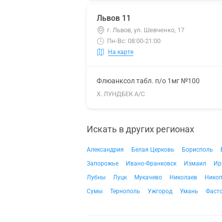
Львов 11
г. Львов, ул. Шевченко, 17
Пн-Вс: 08:00-21:00
На карте
Флюанксол табл. п/о 1мг №100
Х. ЛУНДБЕК А/С
Искать в других регионах
Александрия
Белая Церковь
Борисполь
Запорожье
Ивано-Франковск
Измаил
Ир
Лубны
Луцк
Мукачево
Николаев
Нико
Сумы
Тернополь
Ужгород
Умань
Фаст