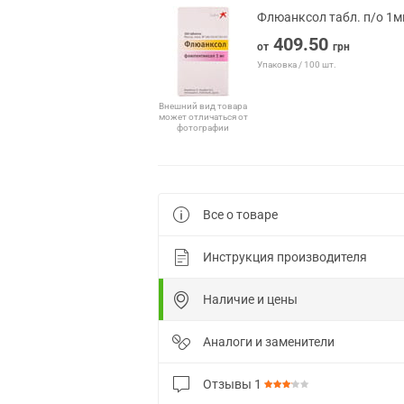
Флюанксол табл. п/о 1
409.50
от
грн
Упаковка / 100 шт.
Внешний вид товара
может отличаться от
фотографии
Все о товаре
Инструкция производителя
Наличие и цены
Аналоги и заменители
Отзывы
1