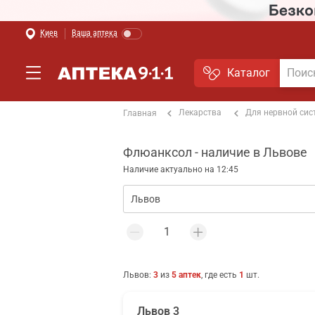
Киев
Ваша аптека
Каталог
Лекарства
Для нервной си
Главная
Флюанксол - наличие в Львове
Наличие актуально на 12:45
Львов
:
3
из
5
аптек
, где есть
1
шт.
Львов 3