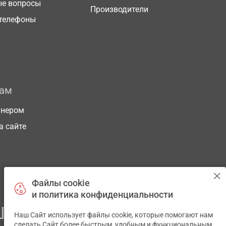
ые вопросы
Производители
телефоны
рам
тнером
а сайте
Файлы cookie
и политика конфиденциальности
ЕГО ЗДОРОВЬЯ
Наш Сайт использует файлы cookie, которые помогают нам
✕
сделать Сайт более быстрым, удобным и функциональным.