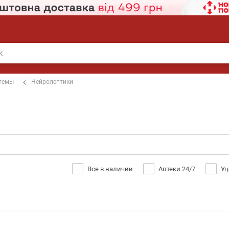
стемы
Нейролептики
Все в наличии
Аптеки 24/7
Уц