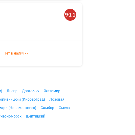
Нет в наличии
к)
Днепр
Дрогобыч
Житомир
опивницкий (Кировоград)
Лозовая
арь (Новомосковск)
Самбор
Смела
Черноморск
Шептицкий