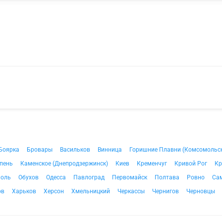
Боярка
Бровары
Васильков
Винница
Горишние Плавни (Комсомольс
пень
Каменское (Днепродзержинск)
Киев
Кременчуг
Кривой Рог
Кр
поль
Обухов
Одесса
Павлоград
Первомайск
Полтава
Ровно
Сам
ов
Харьков
Херсон
Хмельницкий
Черкассы
Чернигов
Черновцы