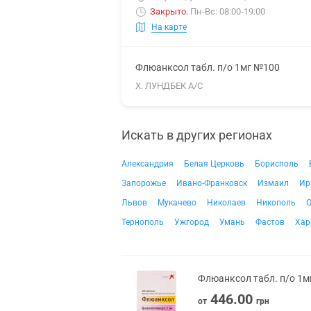
Закрыто
.
Пн-Вс: 08:00-19:00
На карте
Флюанксол табл. п/о 1мг №100
Х. ЛУНДБЕК А/С
Искать в других регионах
Александрия
Белая Церковь
Борисполь
Запорожье
Ивано-Франковск
Измаил
Ир
Львов
Мукачево
Николаев
Никополь
О
Тернополь
Ужгород
Умань
Фастов
Хар
Флюанксол табл. п/о 1
446.00
от
грн