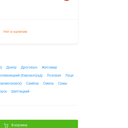
Нет в наличии
к)
Днепр
Дрогобыч
Житомир
опивницкий (Кировоград)
Лозовая
Луцк
овомосковск)
Самбор
Смела
Сумы
орск
Шептицкий
В корзину