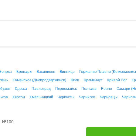
Боярка
Бровары
Васильков
Винница
Горишние Плавни (Комсомольс
пень
Каменское (Днепродзержинск)
Киев
Кременчуг
Кривой Рог
Кр
бухов
Одесса
Павлоград
Первомайск
Полтава
Ровно
Самарь (Н
ьков
Херсон
Хмельницкий
Черкассы
Чернигов
Черновцы
Черном
мг №100