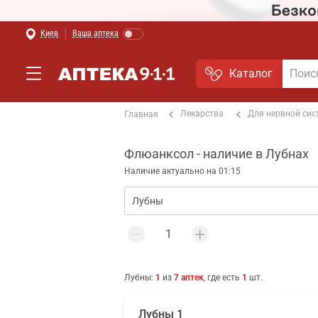
Киев
Ваша аптека
Каталог
Лекарства
Для нервной си
Главная
Флюанксол - наличие в Лубнах
Наличие актуально на 01:15
Лубны
:
1
из
7
аптек
, где есть
1
шт.
Лубны 1