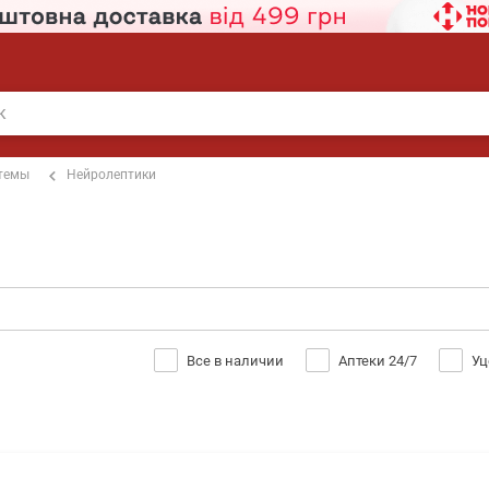
стемы
Нейролептики
Все в наличии
Аптеки 24/7
Уц