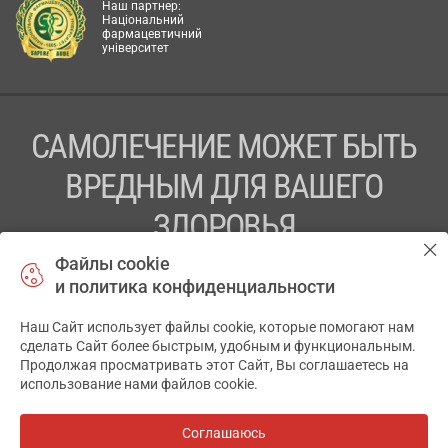
Наш партнер:
Національний
фармацевтичний
університет
САМОЛЕЧЕНИЕ МОЖЕТ БЫТЬ
ВРЕДНЫМ ДЛЯ ВАШЕГО
ЗДОРОВЬЯ
Файлы cookie
ПЕРЕД ПРИМЕНЕНИЕМ ПРЕПАРАТА
и политика конфиденциальности
ПРОКОНСУЛЬТИРУЙТЕСЬ С ВРАЧОМ
Наш Сайт использует файлы cookie, которые помогают нам
✕
ТОВ «АПТЕКА 911.ЮА» Код ЄДРПОУ 43631965.
сделать Сайт более быстрым, удобным и функциональным.
Продолжая просматривать этот Сайт, Вы соглашаетесь на
Отказ от ответственности
использование нами файлов cookie.
© 2014-2026. Медицинская информационная система
АПТЕКА911.ЮА
Соглашаюсь
Все аптеки
на карте