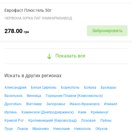
Еврофаст Плюс гель 50г
ЧЕРВОНА ЗІРКА ПАТ ХІМФАРМЗАВОД
278.00
Забронировать
грн
Показать все
Искать в других регионах
Александрия
Белая Церковь
Борисполь
Боярка
Бровары
Васильков
Винница
Горишние Плавни (Комсомольск)
Дрогобыч
Житомир
Запорожье
Ивано-Франковск
Измаил
Ирпень
Каменское (Днепродзержинск)
Киев
Кременчуг
Кривой Рог
Кропивницкий (Кировоград)
Лозовая
Лубны
Луцк
Львов
Мукачево
Николаев
Никополь
Обухов