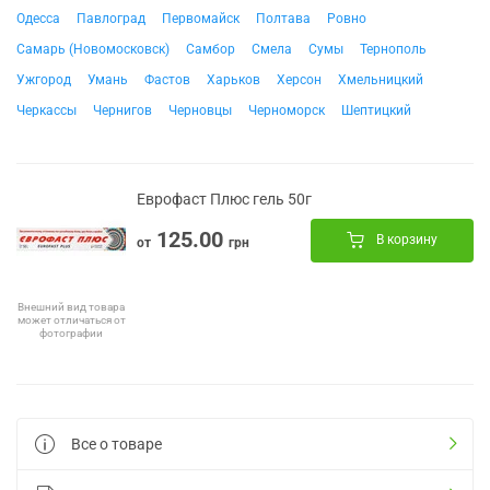
Одесса
Павлоград
Первомайск
Полтава
Ровно
Самарь (Новомосковск)
Самбор
Смела
Сумы
Тернополь
Ужгород
Умань
Фастов
Харьков
Херсон
Хмельницкий
Черкассы
Чернигов
Черновцы
Черноморск
Шептицкий
Еврофаст Плюс гель 50г
125.00
В корзину
от
грн
Внешний вид товара
может отличаться от
фотографии
Все о товаре