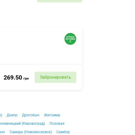
269.50
Забронировать
грн
к)
Днепр
Дрогобыч
Житомир
опивницкий (Кировоград)
Лозовая
вно
Самарь (Новомосковск)
Самбор