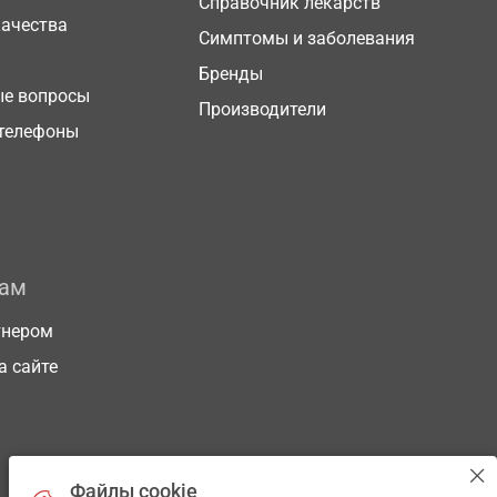
Справочник лекарств
качества
Симптомы и заболевания
Бренды
ые вопросы
Производители
телефоны
рам
тнером
а сайте
Файлы cookie