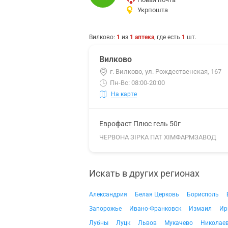
Укрпошта
Вилково
:
1
из
1
аптека
, где есть
1
шт.
Вилково
г. Вилково, ул. Рождественская, 167
Пн-Вс: 08:00-20:00
На карте
Еврофаст Плюс гель 50г
ЧЕРВОНА ЗІРКА ПАТ ХІМФАРМЗАВОД
Искать в других регионах
Александрия
Белая Церковь
Борисполь
Запорожье
Ивано-Франковск
Измаил
Ир
Лубны
Луцк
Львов
Мукачево
Николае