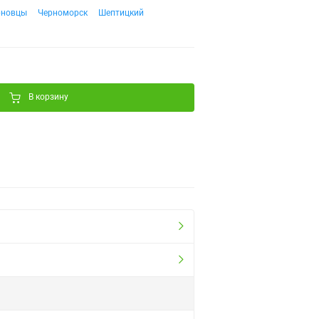
рновцы
Черноморск
Шептицкий
В корзину