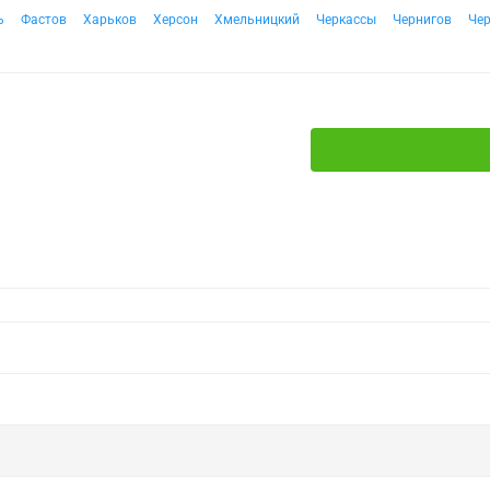
ь
Фастов
Харьков
Херсон
Хмельницкий
Черкассы
Чернигов
Че