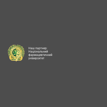
Наш партнер:
Національний
фармацевтичний
університет