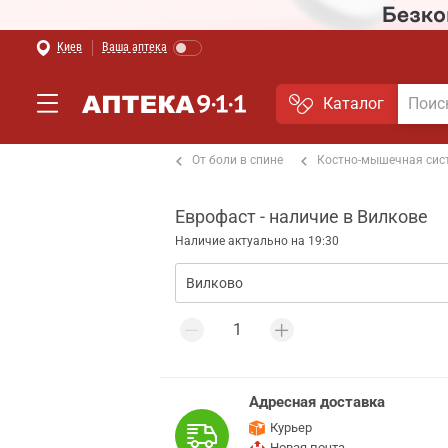
Киев
Ваша аптека
Каталог
т боли в мышцах и суставах
От боли в спине
Костно-мышечная сис
Еврофаст - наличие в Вилкове
Наличие актуально на 19:30
Адресная доставка
Курьер
Новая почта