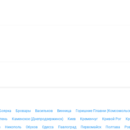
Боярка
Бровары
Васильков
Винница
Горишние Плавни (Комсомольс
пень
Каменское (Днепродзержинск)
Киев
Кременчуг
Кривой Рог
Кр
в
Никополь
Обухов
Одесса
Павлоград
Первомайск
Полтава
Ро