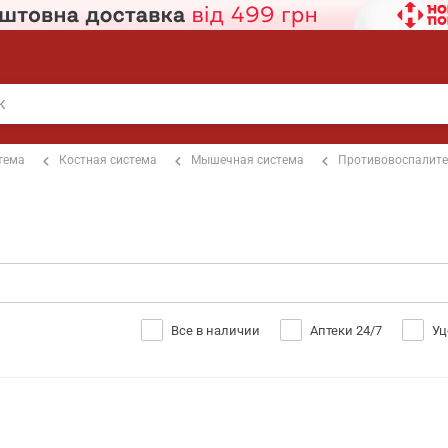
тема
Костная система
Мышечная система
Противовоспалит
Все в наличии
Аптеки 24/7
Уц