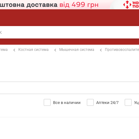
тема
Костная система
Мышечная система
Противовоспалит
Все в наличии
Аптеки 24/7
Уц