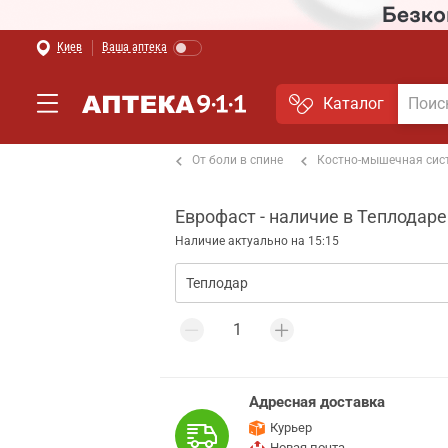
Киев
Ваша аптека
Каталог
т боли в мышцах и суставах
От боли в спине
Костно-мышечная сис
Еврофаст - наличие в Теплодаре
Наличие актуально на 15:15
Адресная доставка
Курьер
Новая почта