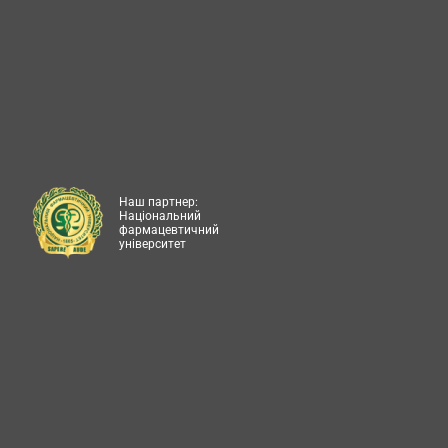
Наш партнер:
Національний
фармацевтичний
університет