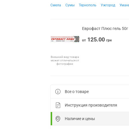
Смела
Сумы
Тернополь
Ужгород
Уман
Еврофаст Плюс гель 50г
125.00
от
грн
Внешний вид товара
может отличаться от
фотографии
Все о товаре
Инструкция производителя
Наличие и цены