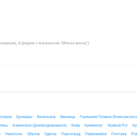
онерная), 8 (рядом с магазином "М'ясна весна")
Боярка
Бровары
Васильков
Винница
Горишние Плавни (Комсомольс
пень
Каменское (Днепродзержинск)
Киев
Кременчуг
Кривой Рог
Кр
в
Никополь
Обухов
Одесса
Павлоград
Первомайск
Полтава
Ро