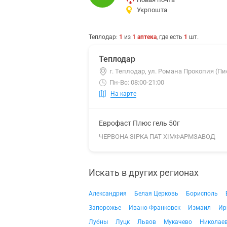
Укрпошта
Теплодар
:
1
из
1
аптека
, где есть
1
шт.
Теплодар
г. Теплодар, ул. Романа Прокопия (Пи
Пн-Вс: 08:00-21:00
На карте
Еврофаст Плюс гель 50г
ЧЕРВОНА ЗІРКА ПАТ ХІМФАРМЗАВОД
Искать в других регионах
Александрия
Белая Церковь
Борисполь
Запорожье
Ивано-Франковск
Измаил
Ир
Лубны
Луцк
Львов
Мукачево
Николае