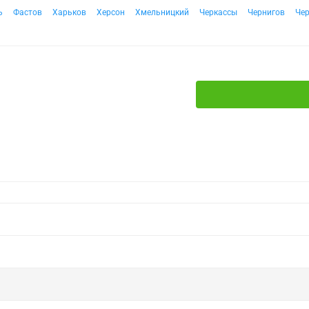
ь
Фастов
Харьков
Херсон
Хмельницкий
Черкассы
Чернигов
Че