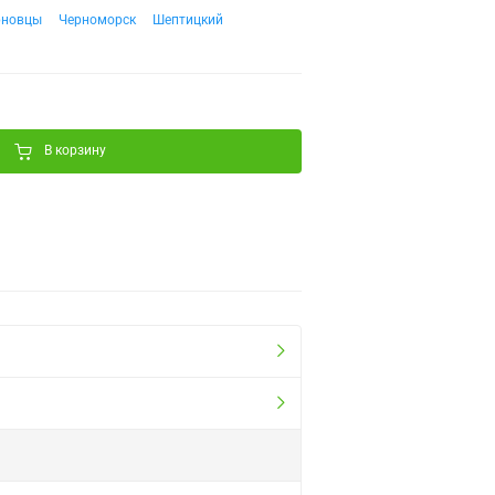
рновцы
Черноморск
Шептицкий
В корзину