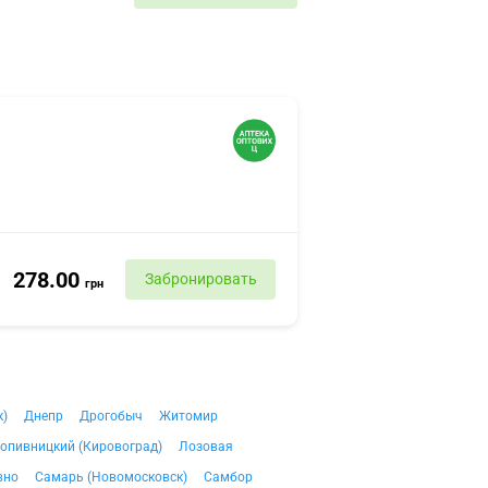
278.00
Забронировать
грн
к)
Днепр
Дрогобыч
Житомир
опивницкий (Кировоград)
Лозовая
вно
Самарь (Новомосковск)
Самбор