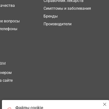
Справочник лекарств
качества
Симптомы и заболевания
Бренды
ые вопросы
Производители
телефоны
рам
тнером
а сайте
Файлы cookie