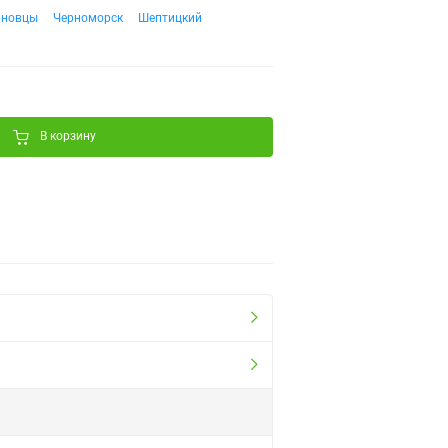
рновцы
Черноморск
Шептицкий
В корзину