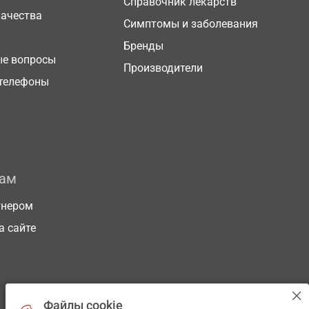
Справочник лекарств
качества
Симптомы и заболевания
Бренды
ые вопросы
Производители
телефоны
рам
тнером
а сайте
Файлы cookie