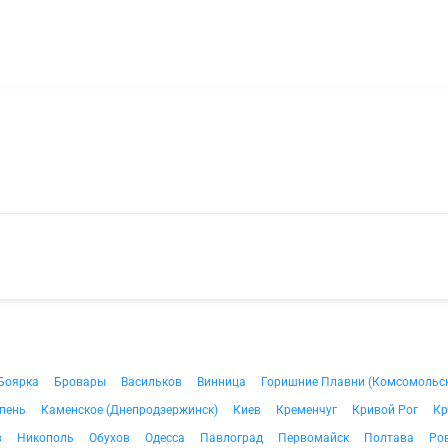
Боярка
Бровары
Васильков
Винница
Горишние Плавни (Комсомольс
пень
Каменское (Днепродзержинск)
Киев
Кременчуг
Кривой Рог
Кр
в
Никополь
Обухов
Одесса
Павлоград
Первомайск
Полтава
Ро