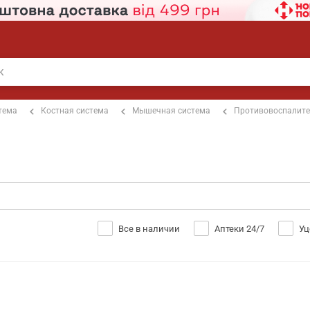
тема
Костная система
Мышечная система
Противовоспалит
Все в наличии
Аптеки 24/7
Уц