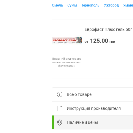
Смела
Сумы
Тернополь
Ужгород
Уман
Еврофаст Плюс гель 50г
125.00
от
грн
Внешний вид товара
может отличаться от
фотографии
Все о товаре
Инструкция производителя
Наличие и цены