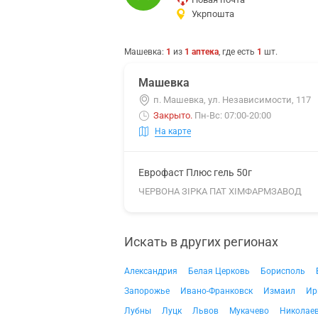
Укрпошта
Машевка
:
1
из
1
аптека
, где есть
1
шт.
Машевка
п. Машевка, ул. Независимости, 117
Закрыто
.
Пн-Вс: 07:00-20:00
На карте
Еврофаст Плюс гель 50г
ЧЕРВОНА ЗІРКА ПАТ ХІМФАРМЗАВОД
Искать в других регионах
Александрия
Белая Церковь
Борисполь
Запорожье
Ивано-Франковск
Измаил
Ир
Лубны
Луцк
Львов
Мукачево
Николае