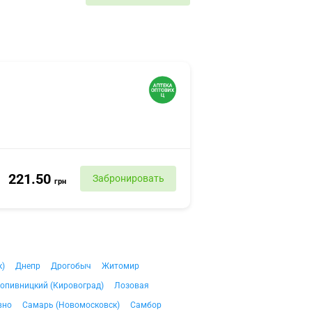
221.50
Забронировать
грн
к)
Днепр
Дрогобыч
Житомир
опивницкий (Кировоград)
Лозовая
вно
Самарь (Новомосковск)
Самбор