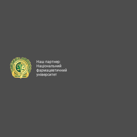
Наш партнер:
Національний
фармацевтичний
університет