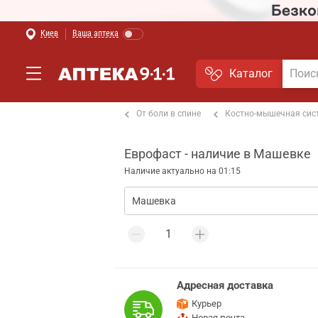
Киев
Ваша аптека
Каталог
т боли в мышцах и суставах
От боли в спине
Костно-мышечная сис
Еврофаст - наличие в Машевке
Наличие актуально на 01:15
Адресная доставка
Курьер
Новая почта