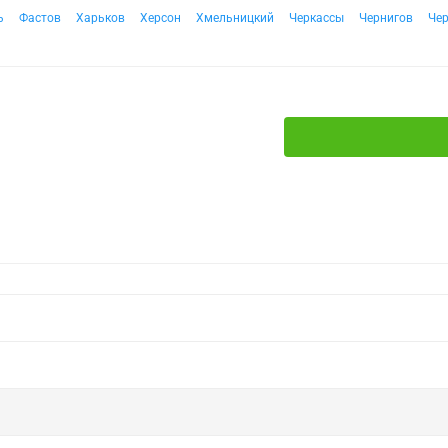
ь
Фастов
Харьков
Херсон
Хмельницкий
Черкассы
Чернигов
Че