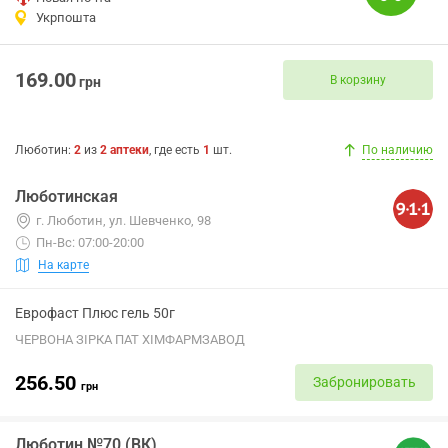
Укрпошта
169.00
В корзину
грн
Люботин
:
2
из
2
аптеки
, где есть
1
шт.
По наличию
Люботинская
г. Люботин, ул. Шевченко, 98
Пн-Вс: 07:00-20:00
На карте
Еврофаст Плюс гель 50г
ЧЕРВОНА ЗІРКА ПАТ ХІМФАРМЗАВОД
256.50
Забронировать
грн
Люботин №70 (ВК)