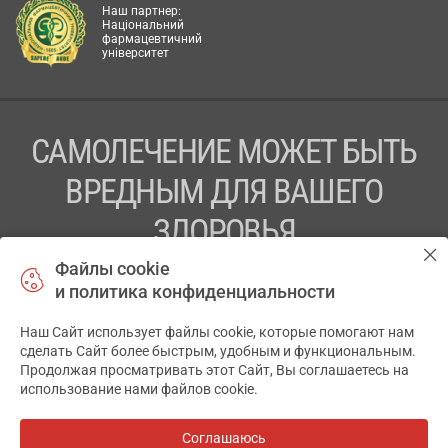
Наш партнер:
Національний
фармацевтичний
університет
САМОЛЕЧЕНИЕ МОЖЕТ БЫТЬ
ВРЕДНЫМ ДЛЯ ВАШЕГО
ЗДОРОВЬЯ
Файлы cookie
ПЕРЕД ПРИМЕНЕНИЕМ ПРЕПАРАТА
и политика конфиденциальности
ПРОКОНСУЛЬТИРУЙТЕСЬ С ВРАЧОМ
Наш Сайт использует файлы cookie, которые помогают нам
✕
ТОВ «АПТЕКА 911.ЮА» Код ЄДРПОУ 43631965.
сделать Сайт более быстрым, удобным и функциональным.
Продолжая просматривать этот Сайт, Вы соглашаетесь на
Отказ от ответственности
использование нами файлов cookie.
© 2014-2026. Медицинская информационная система
АПТЕКА911.ЮА
Соглашаюсь
Все аптеки