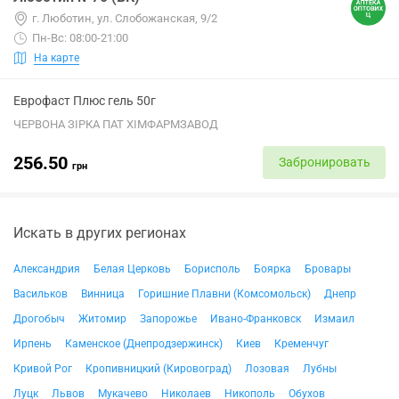
г. Люботин, ул. Слобожанская, 9/2
Пн-Вс: 08:00-21:00
На карте
Еврофаст Плюс гель 50г
ЧЕРВОНА ЗІРКА ПАТ ХІМФАРМЗАВОД
256.50
Забронировать
грн
Искать в других регионах
Александрия
Белая Церковь
Борисполь
Боярка
Бровары
Васильков
Винница
Горишние Плавни (Комсомольск)
Днепр
Дрогобыч
Житомир
Запорожье
Ивано-Франковск
Измаил
Ирпень
Каменское (Днепродзержинск)
Киев
Кременчуг
Кривой Рог
Кропивницкий (Кировоград)
Лозовая
Лубны
Луцк
Львов
Мукачево
Николаев
Никополь
Обухов