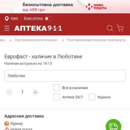
Киев
Ваша аптека
ема
Противовоспалительные
Противоревматические препараты
Еврофаст - наличие в Люботине
Наличие актуально на 18:15
Все в наличии
Аптеки 24/7
Уценка
Адресная доставка
Курьер
Новая почта