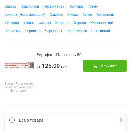
Одесса
Павлоград
Первомайск
Полтава
Ровно
Самарь (Новомосковск)
Самбор
Смела
Сумы
Тернополь
Ужгород
Умань
Фастов
Харьков
Херсон
Хмельницкий
Черкассы
Чернигов
Черновцы
Черноморск
Шептицкий
Еврофаст Плюс гель 50г
125.00
В корзину
от
грн
Внешний вид товара
может отличаться от
фотографии
Все о товаре