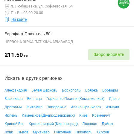
п. Любашевка, ул. Софиевская, 54
Пн-Вс: 08:00-20:00
На карте
Еврофаст Плюс гель 50г
ЧЕРВОНА ЗІРКА ПАТ ХІМФАРМЗАВОД
211.50
Забронировать
грн
Искать в других регионах
Александрия
Белая Церковь
Борисполь
Боярка
Бровары
Васильков
Винница
Горишние Плавни (Комсомольск)
Днепр
Дрогобыч
Житомир
Запорожье
Ивано-Франковск
Измаил
Ирпень
Каменское (Днепродзержинск)
Киев
Кременчуг
Кривой Рог
Кропивницкий (Кировоград)
Лозовая
Лубны
Луцк
Львов
Мукачево
Николаев
Никополь
Обухов