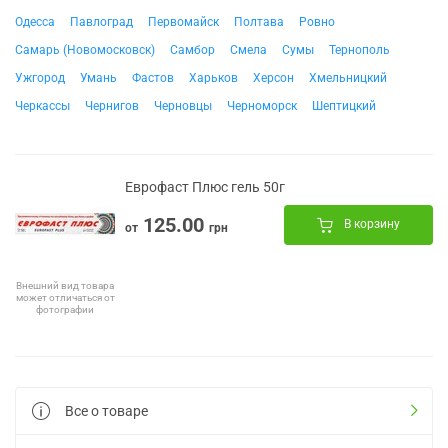
Одесса
Павлоград
Первомайск
Полтава
Ровно
Самарь (Новомосковск)
Самбор
Смела
Сумы
Тернополь
Ужгород
Умань
Фастов
Харьков
Херсон
Хмельницкий
Черкассы
Чернигов
Черновцы
Черноморск
Шептицкий
Еврофаст Плюс гель 50г
125.00
В корзину
от
грн
Внешний вид товара
может отличаться от
фотографии
Все о товаре