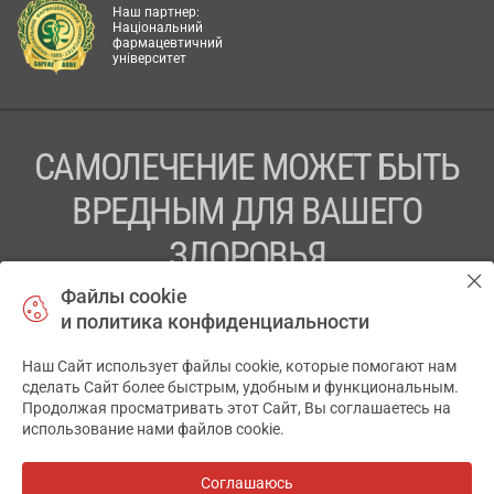
Наш партнер:
Національний
фармацевтичний
університет
САМОЛЕЧЕНИЕ МОЖЕТ БЫТЬ
ВРЕДНЫМ ДЛЯ ВАШЕГО
ЗДОРОВЬЯ
Файлы cookie
ПЕРЕД ПРИМЕНЕНИЕМ ПРЕПАРАТА
и политика конфиденциальности
ПРОКОНСУЛЬТИРУЙТЕСЬ С ВРАЧОМ
Наш Сайт использует файлы cookie, которые помогают нам
✕
ТОВ «АПТЕКА 911.ЮА» Код ЄДРПОУ 43631965.
сделать Сайт более быстрым, удобным и функциональным.
Продолжая просматривать этот Сайт, Вы соглашаетесь на
Отказ от ответственности
использование нами файлов cookie.
© 2014-2026. Медицинская информационная система
АПТЕКА911.ЮА
Соглашаюсь
Все аптеки