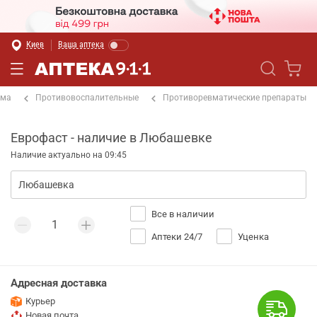
Киев
Ваша аптека
ема
Противовоспалительные
Противоревматические препараты
Еврофаст - наличие в Любашевке
Наличие актуально на 09:45
Все в наличии
Аптеки 24/7
Уценка
Адресная доставка
Курьер
Новая почта