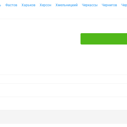
ь
Фастов
Харьков
Херсон
Хмельницкий
Черкассы
Чернигов
Че