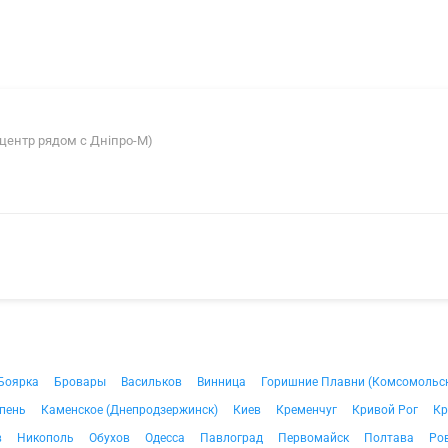
 (центр рядом с Дніпро-М)
Боярка
Бровары
Васильков
Винница
Горишние Плавни (Комсомольс
пень
Каменское (Днепродзержинск)
Киев
Кременчуг
Кривой Рог
Кр
в
Никополь
Обухов
Одесса
Павлоград
Первомайск
Полтава
Ро