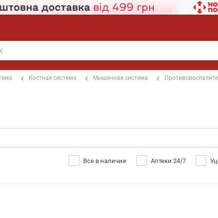
тема
Костная система
Мышечная система
Противовоспалит
Все в наличии
Аптеки 24/7
Уц