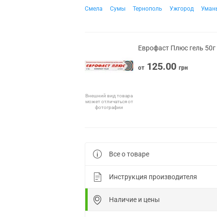
Смела
Сумы
Тернополь
Ужгород
Уман
Еврофаст Плюс гель 50г
125.00
от
грн
Внешний вид товара
может отличаться от
фотографии
Все о товаре
Инструкция производителя
Наличие и цены