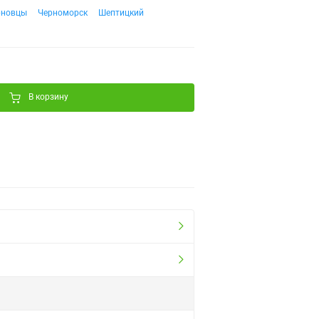
рновцы
Черноморск
Шептицкий
В корзину