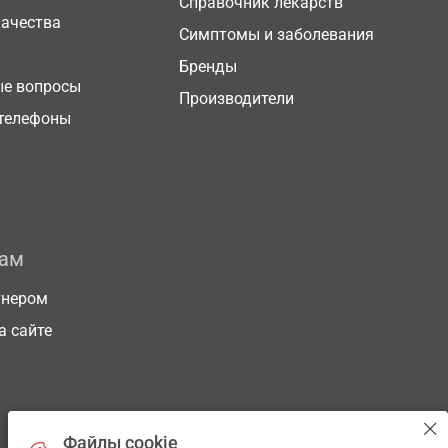
Справочник лекарств
качества
Симптомы и заболевания
Бренды
ые вопросы
Производители
телефоны
рам
тнером
а сайте
Файлы cookie