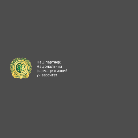
Наш партнер:
Національний
фармацевтичний
університет