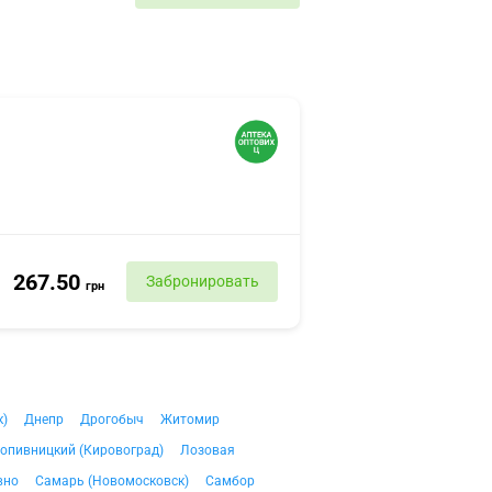
267.50
Забронировать
грн
к)
Днепр
Дрогобыч
Житомир
опивницкий (Кировоград)
Лозовая
вно
Самарь (Новомосковск)
Самбор