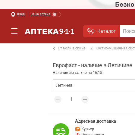
Киев
Ваша аптека
Каталог
т боли в мышцах и суставах
От боли в спине
Костно-мышечная сис
Еврофаст - наличие в Летичиве
Наличие актуально на 16:15
Адресная доставка
Курьер
Новая почта