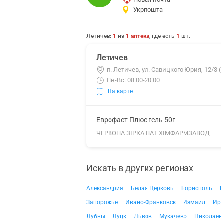
Укрпошта
Летичев
:
1
из
1
аптека
, где есть
1
шт.
Летичев
п. Летичев, ул. Савицкого Юрия, 12/3
Пн-Вс: 08:00-20:00
На карте
Еврофаст Плюс гель 50г
ЧЕРВОНА ЗІРКА ПАТ ХІМФАРМЗАВОД
Искать в других регионах
Александрия
Белая Церковь
Борисполь
Запорожье
Ивано-Франковск
Измаил
Ир
Лубны
Луцк
Львов
Мукачево
Николае