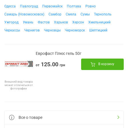
Одесса
Павлоград
Первомайск
Полтава
Ровно
Самарь (Новомосковск)
Самбор
Смела
Сумы
Тернополь
Ужгород
Умань
Фастов
Харьков
Херсон
Хмельницкий
Черкассы
Чернигов
Черновцы
Черноморск
Шептицкий
Еврофаст Плюс гель 50г
125.00
В корзину
от
грн
Внешний вид товара
может отличаться от
фотографии
Все о товаре