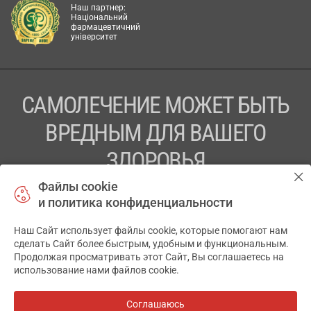
Наш партнер:
Національний
фармацевтичний
університет
САМОЛЕЧЕНИЕ МОЖЕТ БЫТЬ
ВРЕДНЫМ ДЛЯ ВАШЕГО
ЗДОРОВЬЯ
Файлы cookie
ПЕРЕД ПРИМЕНЕНИЕМ ПРЕПАРАТА
и политика конфиденциальности
ПРОКОНСУЛЬТИРУЙТЕСЬ С ВРАЧОМ
Наш Сайт использует файлы cookie, которые помогают нам
✕
ТОВ «АПТЕКА 911.ЮА» Код ЄДРПОУ 43631965.
сделать Сайт более быстрым, удобным и функциональным.
Продолжая просматривать этот Сайт, Вы соглашаетесь на
Отказ от ответственности
использование нами файлов cookie.
© 2014-2026. Медицинская информационная система
АПТЕКА911.ЮА
Соглашаюсь
Все аптеки