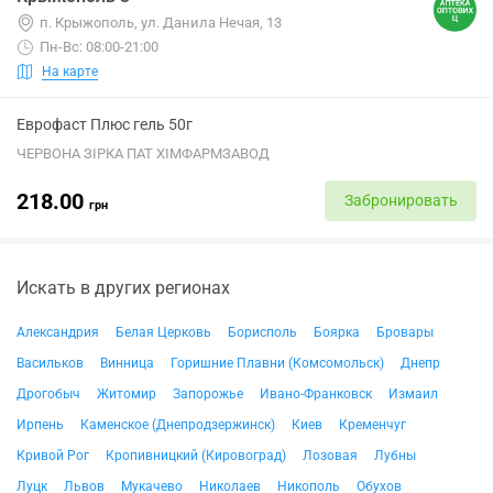
п. Крыжополь, ул. Данила Нечая, 13
Пн-Вс: 08:00-21:00
На карте
Еврофаст Плюс гель 50г
ЧЕРВОНА ЗІРКА ПАТ ХІМФАРМЗАВОД
218.00
Забронировать
грн
Искать в других регионах
Александрия
Белая Церковь
Борисполь
Боярка
Бровары
Васильков
Винница
Горишние Плавни (Комсомольск)
Днепр
Дрогобыч
Житомир
Запорожье
Ивано-Франковск
Измаил
Ирпень
Каменское (Днепродзержинск)
Киев
Кременчуг
Кривой Рог
Кропивницкий (Кировоград)
Лозовая
Лубны
Луцк
Львов
Мукачево
Николаев
Никополь
Обухов