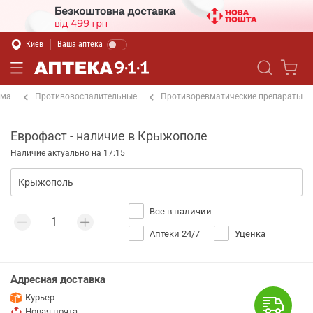
Киев
Ваша аптека
ема
Противовоспалительные
Противоревматические препараты
Еврофаст - наличие в Крыжополе
Наличие актуально на 17:15
Все в наличии
Аптеки 24/7
Уценка
Адресная доставка
Курьер
Новая почта