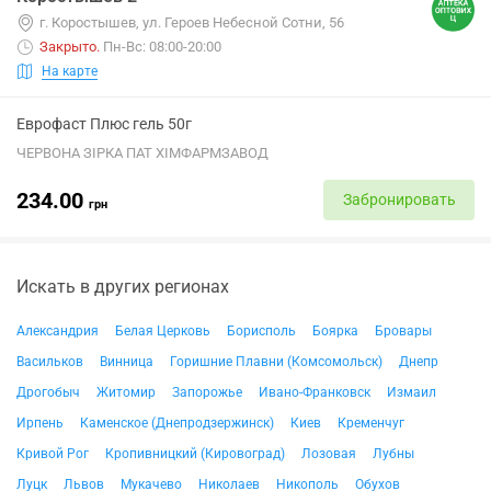
г. Коростышев, ул. Героев Небесной Сотни, 56
Закрыто
.
Пн-Вс: 08:00-20:00
На карте
Еврофаст Плюс гель 50г
ЧЕРВОНА ЗІРКА ПАТ ХІМФАРМЗАВОД
234.00
Забронировать
грн
Искать в других регионах
Александрия
Белая Церковь
Борисполь
Боярка
Бровары
Васильков
Винница
Горишние Плавни (Комсомольск)
Днепр
Дрогобыч
Житомир
Запорожье
Ивано-Франковск
Измаил
Ирпень
Каменское (Днепродзержинск)
Киев
Кременчуг
Кривой Рог
Кропивницкий (Кировоград)
Лозовая
Лубны
Луцк
Львов
Мукачево
Николаев
Никополь
Обухов