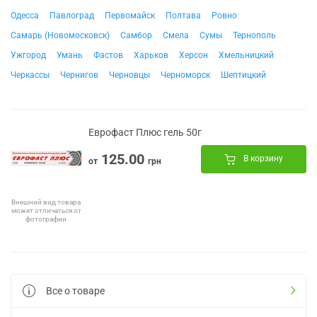
Одесса
Павлоград
Первомайск
Полтава
Ровно
Самарь (Новомосковск)
Самбор
Смела
Сумы
Тернополь
Ужгород
Умань
Фастов
Харьков
Херсон
Хмельницкий
Черкассы
Чернигов
Черновцы
Черноморск
Шептицкий
Еврофаст Плюс гель 50г
125.00
В корзину
от
грн
Внешний вид товара
может отличаться от
фотографии
Все о товаре