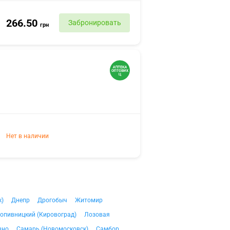
266.50
Забронировать
грн
Нет в наличии
к)
Днепр
Дрогобыч
Житомир
опивницкий (Кировоград)
Лозовая
вно
Самарь (Новомосковск)
Самбор