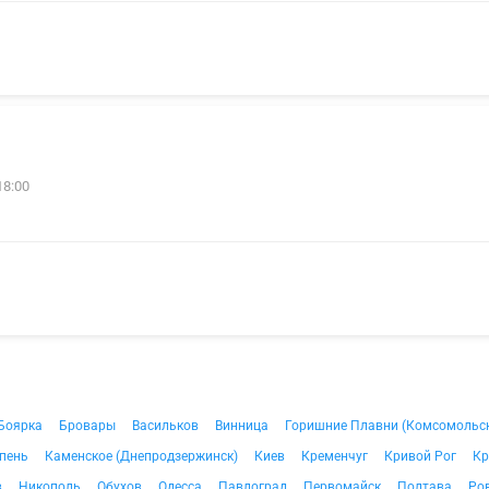
18:00
Боярка
Бровары
Васильков
Винница
Горишние Плавни (Комсомольс
пень
Каменское (Днепродзержинск)
Киев
Кременчуг
Кривой Рог
Кр
в
Никополь
Обухов
Одесса
Павлоград
Первомайск
Полтава
Ро