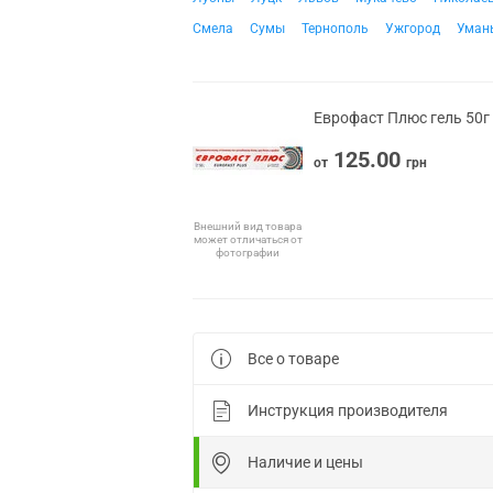
Смела
Сумы
Тернополь
Ужгород
Уман
Еврофаст Плюс гель 50г
125.00
от
грн
Внешний вид товара
может отличаться от
фотографии
Все о товаре
Инструкция производителя
Наличие и цены