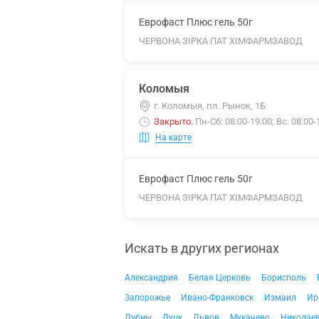
Еврофаст Плюс гель 50г
ЧЕРВОНА ЗІРКА ПАТ ХІМФАРМЗАВОД
Коломыя
г. Коломыя, пл. Рынок, 1Б
Закрыто
.
Пн-Сб: 08:00-19:00; Вс: 08:00-
На карте
Еврофаст Плюс гель 50г
ЧЕРВОНА ЗІРКА ПАТ ХІМФАРМЗАВОД
Искать в других регионах
Александрия
Белая Церковь
Борисполь
Запорожье
Ивано-Франковск
Измаил
Ир
Лубны
Луцк
Львов
Мукачево
Николае