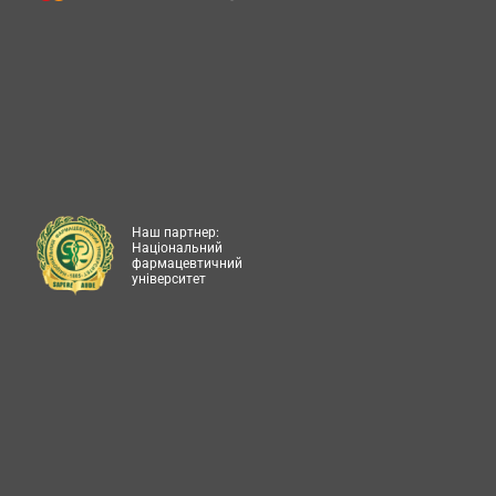
Наш партнер:
Національний
фармацевтичний
університет