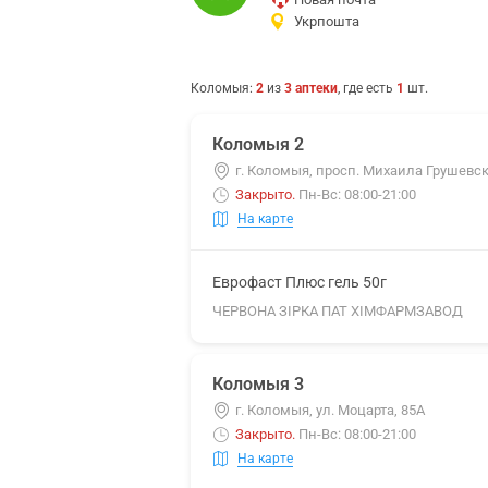
Укрпошта
Коломыя
:
2
из
3
аптеки
, где есть
1
шт.
Коломыя 2
г. Коломыя, просп. Михаила Грушевск
Закрыто
.
Пн-Вс: 08:00-21:00
На карте
Еврофаст Плюс гель 50г
ЧЕРВОНА ЗІРКА ПАТ ХІМФАРМЗАВОД
Коломыя 3
г. Коломыя, ул. Моцарта, 85А
Закрыто
.
Пн-Вс: 08:00-21:00
На карте