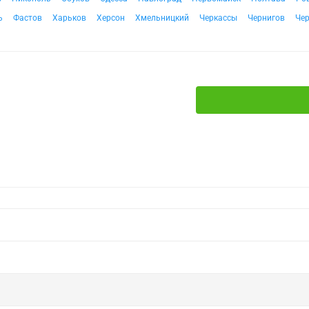
ь
Фастов
Харьков
Херсон
Хмельницкий
Черкассы
Чернигов
Че