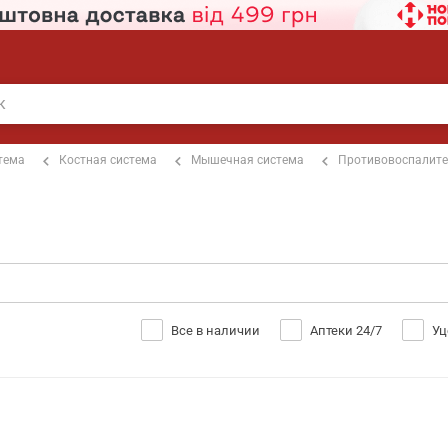
тема
Костная система
Мышечная система
Противовоспалит
Все в наличии
Аптеки 24/7
Уц