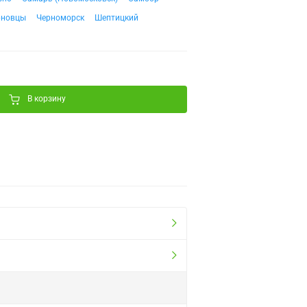
рновцы
Черноморск
Шептицкий
В корзину