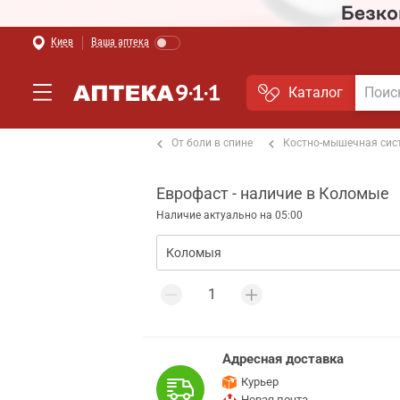
Киев
Ваша аптека
Каталог
т боли в мышцах и суставах
От боли в спине
Костно-мышечная сис
Еврофаст - наличие в Коломые
Наличие актуально на 05:00
Адресная доставка
Курьер
Новая почта