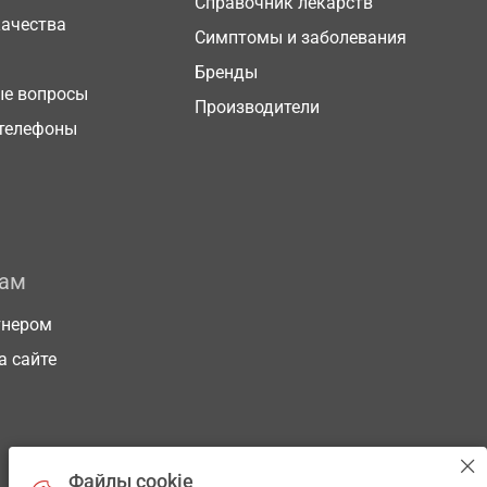
Справочник лекарств
качества
Симптомы и заболевания
Бренды
ые вопросы
Производители
телефоны
рам
тнером
а сайте
Файлы cookie