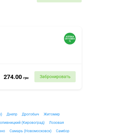
274.00
Забронировать
грн
к)
Днепр
Дрогобыч
Житомир
опивницкий (Кировоград)
Лозовая
вно
Самарь (Новомосковск)
Самбор