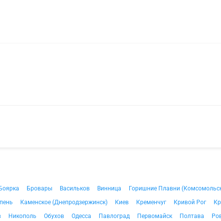
Боярка
Бровары
Васильков
Винница
Горишние Плавни (Комсомольс
пень
Каменское (Днепродзержинск)
Киев
Кременчуг
Кривой Рог
Кр
в
Никополь
Обухов
Одесса
Павлоград
Первомайск
Полтава
Ро