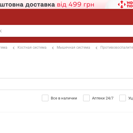
тема
Костная система
Мышечная система
Противовоспалит
Все в наличии
Аптеки 24/7
Уц