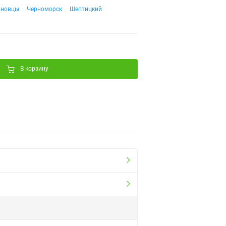
рновцы
Черноморск
Шептицкий
В корзину