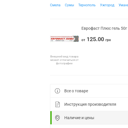
Смела
Сумы
Тернополь
Ужгород
Уман
Еврофаст Плюс гель 50г
125.00
от
грн
Внешний вид товара
может отличаться от
фотографии
Все о товаре
Инструкция производителя
Наличие и цены