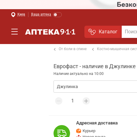
Киев
Ваша аптека
Каталог
т боли в мышцах и суставах
От боли в спине
Костно-мышечная сис
Еврофаст - наличие в Джулинке
Наличие актуально на 10:00
Адресная доставка
Курьер
Новая почта