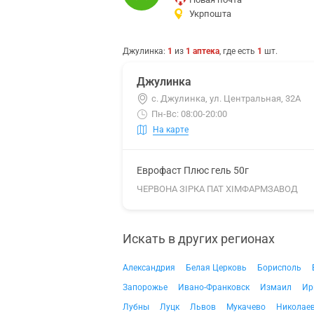
Укрпошта
Джулинка
:
1
из
1
аптека
, где есть
1
шт.
Джулинка
с. Джулинка, ул. Центральная, 32А
Пн-Вс: 08:00-20:00
На карте
Еврофаст Плюс гель 50г
ЧЕРВОНА ЗІРКА ПАТ ХІМФАРМЗАВОД
Искать в других регионах
Александрия
Белая Церковь
Борисполь
Запорожье
Ивано-Франковск
Измаил
Ир
Лубны
Луцк
Львов
Мукачево
Николае