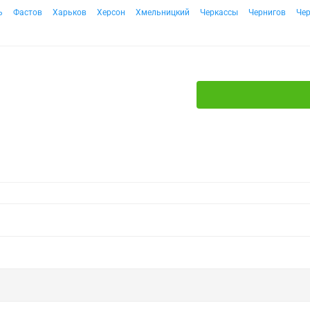
ь
Фастов
Харьков
Херсон
Хмельницкий
Черкассы
Чернигов
Че