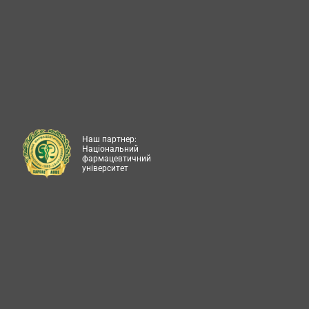
Наш партнер:
Національний
фармацевтичний
університет