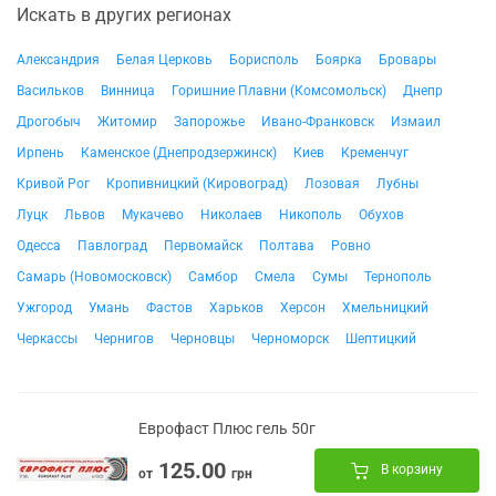
Искать в других регионах
Александрия
Белая Церковь
Борисполь
Боярка
Бровары
Васильков
Винница
Горишние Плавни (Комсомольск)
Днепр
Дрогобыч
Житомир
Запорожье
Ивано-Франковск
Измаил
Ирпень
Каменское (Днепродзержинск)
Киев
Кременчуг
Кривой Рог
Кропивницкий (Кировоград)
Лозовая
Лубны
Луцк
Львов
Мукачево
Николаев
Никополь
Обухов
Одесса
Павлоград
Первомайск
Полтава
Ровно
Самарь (Новомосковск)
Самбор
Смела
Сумы
Тернополь
Ужгород
Умань
Фастов
Харьков
Херсон
Хмельницкий
Черкассы
Чернигов
Черновцы
Черноморск
Шептицкий
Еврофаст Плюс гель 50г
125.00
В корзину
от
грн