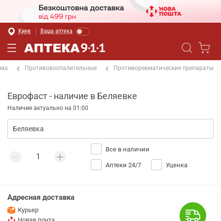
Киев
Ваша аптека
ема
Противовоспалительные
Противоревматические препараты
Еврофаст - наличие в Беляевке
Наличие актуально на 01:00
Все в наличии
Аптеки 24/7
Уценка
Адресная доставка
Курьер
Новая почта