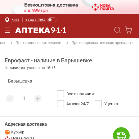
Киев
Ваша аптека
ема
Противовоспалительные
Противоревматические препараты
Еврофаст - наличие в Барышевке
Наличие актуально на 18:15
Все в наличии
Аптеки 24/7
Уценка
Адресная доставка
Курьер
Новая почта