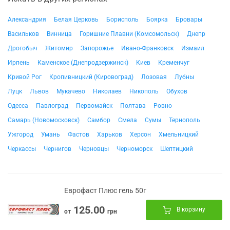
Александрия
Белая Церковь
Борисполь
Боярка
Бровары
Васильков
Винница
Горишние Плавни (Комсомольск)
Днепр
Дрогобыч
Житомир
Запорожье
Ивано-Франковск
Измаил
Ирпень
Каменское (Днепродзержинск)
Киев
Кременчуг
Кривой Рог
Кропивницкий (Кировоград)
Лозовая
Лубны
Луцк
Львов
Мукачево
Николаев
Никополь
Обухов
Одесса
Павлоград
Первомайск
Полтава
Ровно
Самарь (Новомосковск)
Самбор
Смела
Сумы
Тернополь
Ужгород
Умань
Фастов
Харьков
Херсон
Хмельницкий
Черкассы
Чернигов
Черновцы
Черноморск
Шептицкий
Еврофаст Плюс гель 50г
125.00
В корзину
от
грн