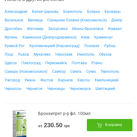
Александрия
Белая Церковь
Борисполь
Боярка
Бровары
Васильков
Винница
Горишние Плавни (Комсомольск)
Днепр
Дрогобыч
Житомир
Запорожье
Ивано-Франковск
Измаил
Ирпень
Каменское (Днепродзержинск)
Киев
Кременчуг
Кривой Рог
Кропивницкий (Кировоград)
Лозовая
Лубны
Луцк
Львов
Мукачево
Николаев
Никополь
Обухов
Одесса
Павлоград
Первомайск
Полтава
Ровно
Самарь (Новомосковск)
Самбор
Смела
Сумы
Тернополь
Ужгород
Умань
Фастов
Харьков
Херсон
Хмельницкий
Черкассы
Чернигов
Черновцы
Черноморск
Шептицкий
Бронхипрет р-р фл. 100мл
230.50
В корзину
от
грн