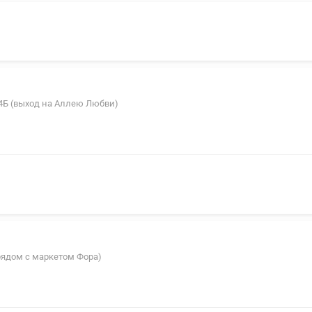
64Б (выход на Аллею Любви)
(рядом с маркетом Фора)