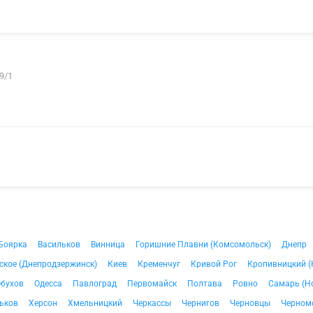
9/1
Боярка
Васильков
Винница
Горишние Плавни (Комсомольск)
Днепр
ское (Днепродзержинск)
Киев
Кременчуг
Кривой Рог
Кропивницкий (
бухов
Одесса
Павлоград
Первомайск
Полтава
Ровно
Самарь (Н
ьков
Херсон
Хмельницкий
Черкассы
Чернигов
Черновцы
Черном