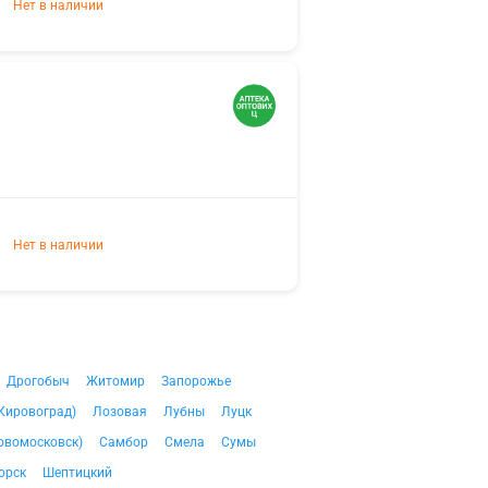
Нет в наличии
Нет в наличии
Дрогобыч
Житомир
Запорожье
Кировоград)
Лозовая
Лубны
Луцк
овомосковск)
Самбор
Смела
Сумы
орск
Шептицкий