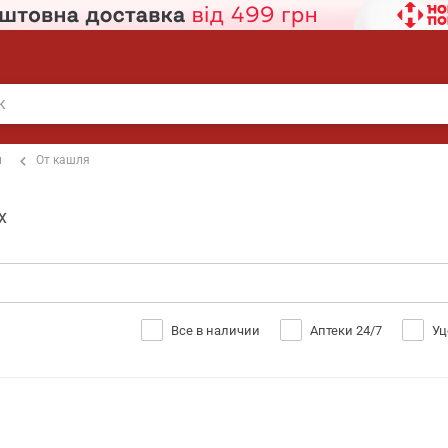
п
От кашля
х
Все в наличии
Аптеки 24/7
Уц