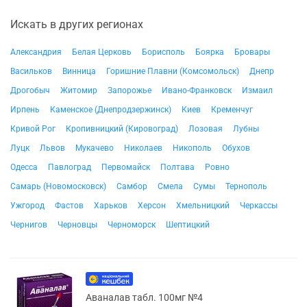
Искать в других регионах
Александрия
Белая Церковь
Борисполь
Боярка
Бровары
Васильков
Винница
Горишние Плавни (Комсомольск)
Днепр
Дрогобыч
Житомир
Запорожье
Ивано-Франковск
Измаил
Ирпень
Каменское (Днепродзержинск)
Киев
Кременчуг
Кривой Рог
Кропивницкий (Кировоград)
Лозовая
Лубны
Луцк
Львов
Мукачево
Николаев
Никополь
Обухов
Одесса
Павлоград
Первомайск
Полтава
Ровно
Самарь (Новомосковск)
Самбор
Смела
Сумы
Тернополь
Ужгород
Фастов
Харьков
Херсон
Хмельницкий
Черкассы
Чернигов
Черновцы
Черноморск
Шептицкий
Аваналав табл. 100мг №4