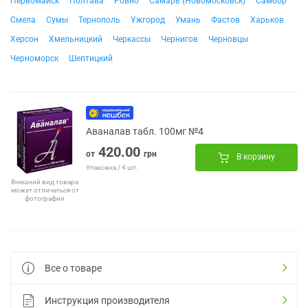
Первомайск
Полтава
Ровно
Самарь (Новомосковск)
Самбор
Смела
Сумы
Тернополь
Ужгород
Умань
Фастов
Харьков
Херсон
Хмельницкий
Черкассы
Чернигов
Черновцы
Черноморск
Шептицкий
Аваналав табл. 100мг №4
420.00
от
грн
В корзину
Упаковка / 4 шт.
Внешний вид товара
может отличаться от
фотографии
Все о товаре
Инструкция производителя