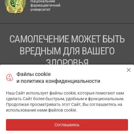
Національний
фармацевтичний
університет
САМОЛЕЧЕНИЕ МОЖЕТ БЫТЬ
ВРЕДНЫМ ДЛЯ ВАШЕГО
ЗДОРОВЬЯ
Файлы cookie
ПЕРЕД ПРИМЕНЕНИЕМ ПРЕПАРАТА
и политика конфиденциальности
ПРОКОНСУЛЬТИРУЙТЕСЬ С ВРАЧОМ
Наш Сайт использует файлы cookie, которые помогают нам
✕
ТОВ «АПТЕКА 911.ЮА» Код ЄДРПОУ 43631965.
сделать Сайт более быстрым, удобным и функциональным.
Продолжая просматривать этот Сайт, Вы соглашаетесь на
Отказ от ответственности
использование нами файлов cookie.
© 2014-2026. Медицинская информационная система
АПТЕКА911.ЮА
Соглашаюсь
Все аптеки
на карте