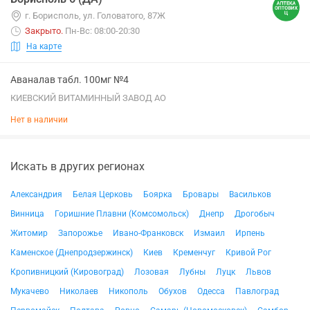
г. Борисполь, ул. Головатого, 87Ж
Закрыто
.
Пн-Вс: 08:00-20:30
На карте
Аваналав табл. 100мг №4
КИЕВСКИЙ ВИТАМИННЫЙ ЗАВОД АО
Нет в наличии
Искать в других регионах
Александрия
Белая Церковь
Боярка
Бровары
Васильков
Винница
Горишние Плавни (Комсомольск)
Днепр
Дрогобыч
Житомир
Запорожье
Ивано-Франковск
Измаил
Ирпень
Каменское (Днепродзержинск)
Киев
Кременчуг
Кривой Рог
Кропивницкий (Кировоград)
Лозовая
Лубны
Луцк
Львов
Мукачево
Николаев
Никополь
Обухов
Одесса
Павлоград