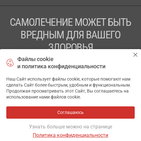
САМОЛЕЧЕНИЕ МОЖЕТ БЫТЬ
ВРЕДНЫМ ДЛЯ ВАШЕГО
ЗДОРОВЬЯ
Файлы cookie
ПЕРЕД ПРИМЕНЕНИЕМ ПРЕПАРАТА
и политика конфиденциальности
ПРОКОНСУЛЬТИРУЙТЕСЬ С ВРАЧОМ
Наш Сайт использует файлы cookie, которые помогают нам
✕
ТОВ «АПТЕКА 911.ЮА» Код ЄДРПОУ 43631965.
сделать Сайт более быстрым, удобным и функциональным.
Продолжая просматривать этот Сайт, Вы соглашаетесь на
Отказ от ответственности
использование нами файлов cookie.
© 2014-2026. Медицинская информационная система
АПТЕКА911.ЮА
Соглашаюсь
Все аптеки
на карте
Разработка и поддержка сайта -
wu.ua
Узнать больше можно на странице
Политика конфиденциальности
ОСНОВНОЕ
ИНСТРУКЦИЯ
ГДЕ ЕСТЬ
АНАЛОГИ
ОТЗЫВЫ