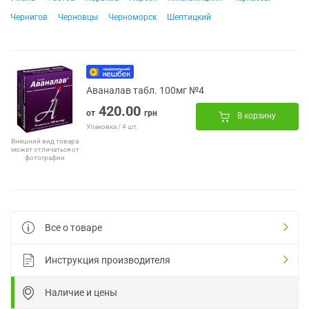
Чернигов
Черновцы
Черноморск
Шептицкий
Аваналав табл. 100мг №4
420.00
от
грн
В корзину
Упаковка / 4 шт.
Внешний вид товара
может отличаться от
фотографии
Все о товаре
Инструкция производителя
Наличие и цены