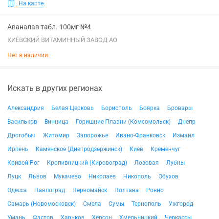
На карте
Аваналав табл. 100мг №4
КИЕВСКИЙ ВИТАМИННЫЙ ЗАВОД АО
Нет в наличии
Искать в других регионах
Александрия
Белая Церковь
Борисполь
Боярка
Бровары
Васильков
Винница
Горишние Плавни (Комсомольск)
Днепр
Дрогобыч
Житомир
Запорожье
Ивано-Франковск
Измаил
Ирпень
Каменское (Днепродзержинск)
Киев
Кременчуг
Кривой Рог
Кропивницкий (Кировоград)
Лозовая
Лубны
Луцк
Львов
Мукачево
Николаев
Никополь
Обухов
Одесса
Павлоград
Первомайск
Полтава
Ровно
Самарь (Новомосковск)
Смела
Сумы
Тернополь
Ужгород
Умань
Фастов
Харьков
Херсон
Хмельницкий
Черкассы