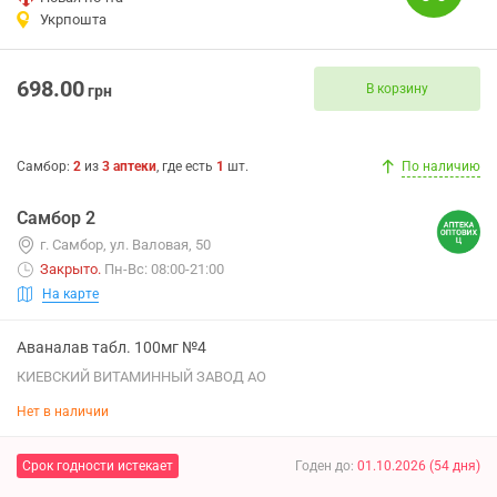
Укрпошта
698.00
В корзину
грн
Самбор
:
2
из
3
аптеки
, где есть
1
шт.
По наличию
Самбор 2
г. Самбор, ул. Валовая, 50
Закрыто
.
Пн-Вс: 08:00-21:00
На карте
Аваналав табл. 100мг №4
КИЕВСКИЙ ВИТАМИННЫЙ ЗАВОД АО
Нет в наличии
Срок годности истекает
Годен до
:
01.10.2026
(
54
дня
)