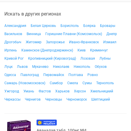
Искать в других регионах
Александрия
Белая Церковь
Борисполь
Боярка
Бровары
Васильков
Винница
Горишние Плавни (Комсомольск)
Днепр
Дрогобыч
Житомир
Запорожье
Ивано-Франковск
Измаил
Ирпень
Каменское (Днепродзержинск)
Киев
Кременчуг
Кривой Рог
Кропивницкий (Кировоград)
Лозовая
Лубны
Луцк
Львов
Мукачево
Николаев
Никополь
Обухов
Одесса
Павлоград
Первомайск
Полтава
Ровно
Самарь (Новомосковск)
Самбор
Смела
Сумы
Тернополь
Ужгород
Умань
Фастов
Харьков
Херсон
Хмельницкий
Черкассы
Чернигов
Черновцы
Черноморск
Шептицкий
Аваналав табл. 100мг №4