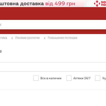
стема
Лечение урологии
Повышение потенции
е
Все в наличии
Аптеки 24/7
Уц