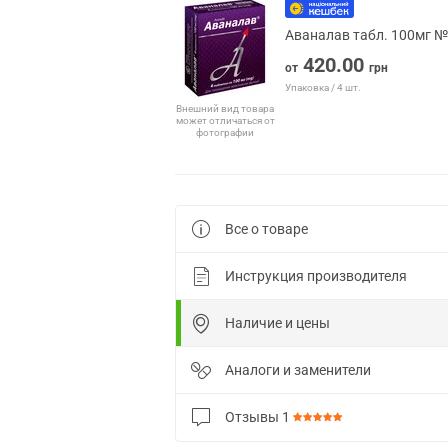
Аваналав табл. 100мг 
420.00
от
грн
Упаковка / 4 шт.
Внешний вид товара
может отличаться от
фотографии
Все о товаре
Инструкция производителя
Наличие и цены
Аналоги и заменители
Отзывы
1