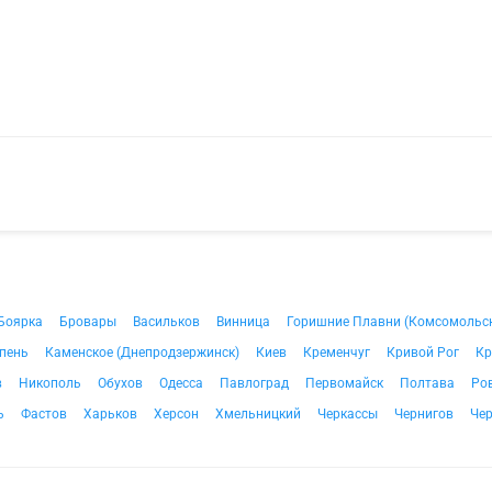
Боярка
Бровары
Васильков
Винница
Горишние Плавни (Комсомольс
пень
Каменское (Днепродзержинск)
Киев
Кременчуг
Кривой Рог
Кр
в
Никополь
Обухов
Одесса
Павлоград
Первомайск
Полтава
Ро
ь
Фастов
Харьков
Херсон
Хмельницкий
Черкассы
Чернигов
Че