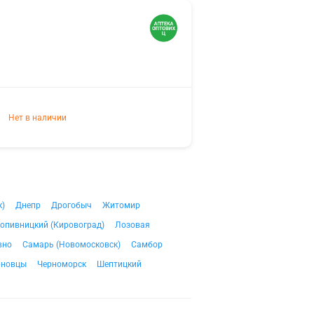
Нет в наличии
к)
Днепр
Дрогобыч
Житомир
опивницкий (Кировоград)
Лозовая
вно
Самарь (Новомосковск)
Самбор
рновцы
Черноморск
Шептицкий