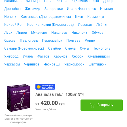
Васильков
Винница
Горишние Плавни (Комсомольск)
Днепр
Дрогобыч
Житомир
Запорожье
Ивано-Франковск
Измаил
Ирпень
Каменское (Днепродзержинск)
Киев
Кременчуг
Кривой Рог
Кропивницкий (Кировоград)
Лозовая
Лубны
Луцк
Львов
Мукачево
Николаев
Никополь
Обухов
Одесса
Павлоград
Первомайск
Полтава
Ровно
Самарь (Новомосковск)
Самбор
Смела
Сумы
Тернополь
Ужгород
Умань
Фастов
Харьков
Херсон
Хмельницкий
Черкассы
Чернигов
Черновцы
Черноморск
Шептицкий
Аваналав табл. 100мг №4
420.00
от
грн
В корзину
Упаковка / 4 шт.
Внешний вид товара
может отличаться от
фотографии