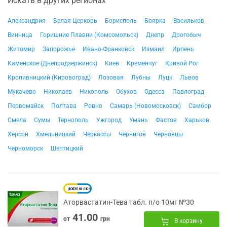
Искать в других регионах
Александрия
Белая Церковь
Борисполь
Боярка
Васильков
Винница
Горишние Плавни (Комсомольск)
Днепр
Дрогобыч
Житомир
Запорожье
Ивано-Франковск
Измаил
Ирпень
Каменское (Днепродзержинск)
Киев
Кременчуг
Кривой Рог
Кропивницкий (Кировоград)
Лозовая
Лубны
Луцк
Львов
Мукачево
Николаев
Никополь
Обухов
Одесса
Павлоград
Первомайск
Полтава
Ровно
Самарь (Новомосковск)
Самбор
Смела
Сумы
Тернополь
Ужгород
Умань
Фастов
Харьков
Херсон
Хмельницкий
Черкассы
Чернигов
Черновцы
Черноморск
Шептицкий
Аторвастатин-Тева табл. п/о 10мг №30
41.00
от
грн
В корзину