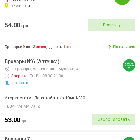
Укрпошта
54.00
В корзину
грн
Бровары
:
9
из
12
аптек
, где есть
1
шт.
По наличию
Бровары №6 (Аптечка)
г. Бровары, ул. Ярослава Мудрого, 4
Закрыто
.
Пн-Вс: 08:00-21:00
На карте
Аторвастатин-Тева табл. п/о 10мг №30
ТЕВА ФАРМА С.Л.У.
53.00
Забронировать
грн
Бровары 7