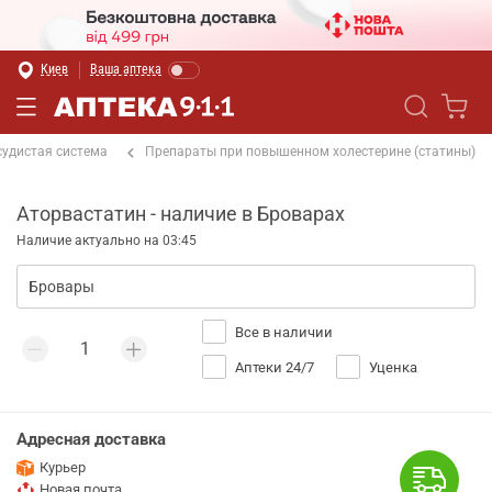
Киев
Ваша аптека
судистая система
Препараты при повышенном холестерине (статины)
Аторвастатин - наличие в Броварах
Наличие актуально на 03:45
Все в наличии
Аптеки 24/7
Уценка
Адресная доставка
Курьер
Новая почта