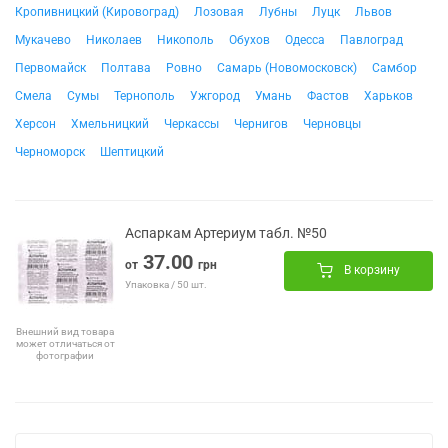
Кропивницкий (Кировоград)
Лозовая
Лубны
Луцк
Львов
Мукачево
Николаев
Никополь
Обухов
Одесса
Павлоград
Первомайск
Полтава
Ровно
Самарь (Новомосковск)
Самбор
Смела
Сумы
Тернополь
Ужгород
Умань
Фастов
Харьков
Херсон
Хмельницкий
Черкассы
Чернигов
Черновцы
Черноморск
Шептицкий
Аспаркам Артериум табл. №50
37.00
от
грн
В корзину
Упаковка / 50 шт.
Внешний вид товара
может отличаться от
фотографии