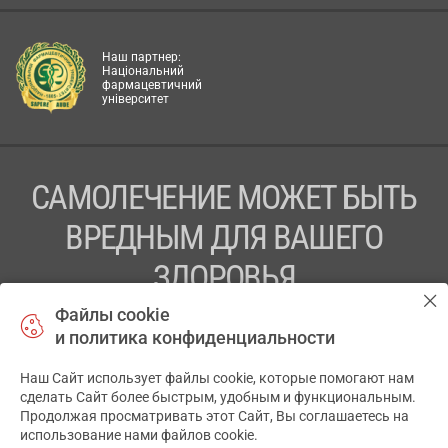
Наш партнер:
Національний
фармацевтичний
університет
САМОЛЕЧЕНИЕ МОЖЕТ БЫТЬ
ВРЕДНЫМ ДЛЯ ВАШЕГО
ЗДОРОВЬЯ
Файлы cookie
ПЕРЕД ПРИМЕНЕНИЕМ ПРЕПАРАТА
и политика конфиденциальности
ПРОКОНСУЛЬТИРУЙТЕСЬ С ВРАЧОМ
Наш Сайт использует файлы cookie, которые помогают нам
✕
ТОВ «АПТЕКА 911.ЮА» Код ЄДРПОУ 43631965.
сделать Сайт более быстрым, удобным и функциональным.
Продолжая просматривать этот Сайт, Вы соглашаетесь на
Отказ от ответственности
использование нами файлов cookie.