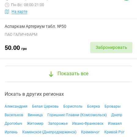
Пн-Вс: 08:00-21:00
На карте
Аспаркам Артериум табл. №50
ПАО ГАЛИЧФАРМ
50.00
Забронировать
грн
Показать все
Искать в других регионах
Александрия
Белая Церковь
Борисполь
Боярка
Бровары
Васильков
Винница
Горишние Плавни (Комсомольск)
Днепр
Дрогобыч
Житомир
Запорожье
Ивано-Франковск
Измаил
Ирпень
Каменское (Днепродзержинск)
Кременчуг
Кривой Рог