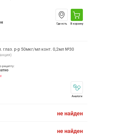
рн
Где есть
В корзину
 глаз. р-р 50мкг/мл конт. 0,2мл №30
анция)
о рецепту:
латно
и
Аналоги
не найден
не найден