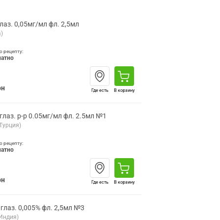
лаз. 0,05мг/мл фл. 2,5мл
)
о рецепту:
латно
рн
Где есть
В корзину
глаз. р-р 0.05мг/мл фл. 2.5мл №1
Турция)
о рецепту:
латно
рн
Где есть
В корзину
глаз. 0,005% фл. 2,5мл №3
Индия)