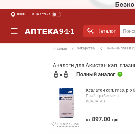
Киев
Ваша аптека
Каталог
Лекарства
Лечение глаз и 
Главная
Аналоги для Акистан кап. глазн
Полный аналог
Ксалатан кап. глаз. р-р 
Пфайзер (Бельгия)
КСАЛАТАН
897.00
от
грн
В избранное