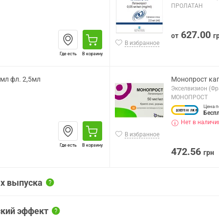
ПРОЛАТАН
627.00
от
г
В избранное
Где есть
В корзину
/мл фл. 2,5мл
Монопрост кап.
Экселвизион (Фр
МОНОПРОСТ
Цена п
Бесп
Нет в наличи
В избранное
Где есть
В корзину
472.56
грн
ах выпуска
ский эффект