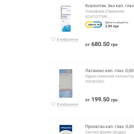
Ксалоптик Эко кап. глаз
Ломафарм (Германия)
КСАЛОПТИК
Цена по рецепту:
3.99 грн
В избранное
680.50
от
грн
Латанокс кап. глаз. 0,0
Ядран-галенский лаборатор
ЛАТАНОКС
199.50
от
грн
В избранное
Пролатан кап. глаз. 0,0
Сентисс фарма (Индия)