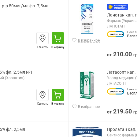
. р-р 50мкг/мл фл. 7,5мл
Ланотан кап. г
Фармак (Украина
ЛАНОТАН
Цена п
Бесп
В избранное
Где есть
В корзину
210.00
от
г
05% фл. 2.5мл №1
Латасопт кап. 
ий (Хорватия)
Уорлд медицин (
ЛАТАСОПТ
Цена п
Бесп
Где есть
В корзину
В избранное
219.50
от
г
05% фл. 2,5мл
Пролатан кап. 
Сентисс фарма (