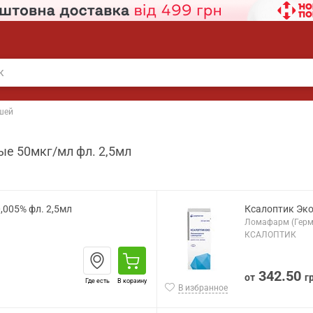
ушей
ые 50мкг/мл фл. 2,5мл
0,005% фл. 2,5мл
Ксалоптик Эко 
Ломафарм (Герм
КСАЛОПТИК
342.50
от
г
Где есть
В корзину
В избранное