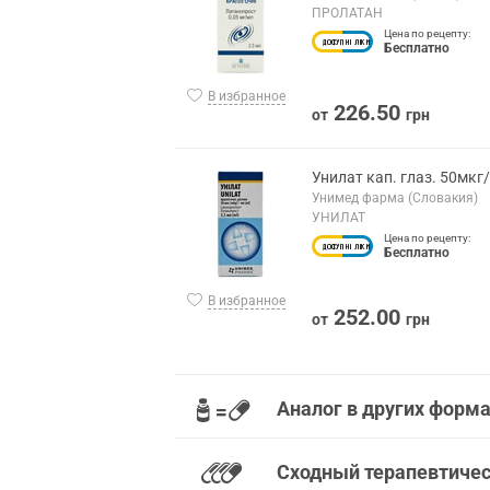
ПРОЛАТАН
Цена по рецепту:
Бесплатно
В избранное
226.50
от
грн
Унилат кап. глаз. 50мкг
Унимед фарма (Словакия)
УНИЛАТ
Цена по рецепту:
Бесплатно
В избранное
252.00
от
грн
Аналог в других форм
Сходный терапевтиче