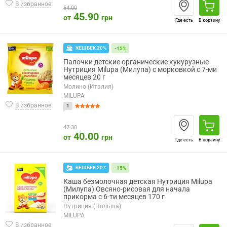
В избранное
54.00
45.90
от
грн
Где есть
В корзину
КЕШБЕК 20%
-15%
Палочки детские органические кукурузные
Нутриция Milupa (Милупа) с морковкой с 7-ми
месяцев 20 г
Молино (Италия)
MILUPA
В избранное
1
47.30
40.00
от
грн
Где есть
В корзину
КЕШБЕК 20%
-15%
Каша безмолочная детская Нутриция Milupa
(Милупа) Овсяно-рисовая для начала
прикорма с 6-ти месяцев 170 г
Нутриция (Польша)
MILUPA
В избранное