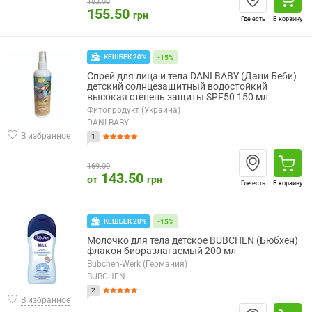
183.00
155.50
грн
Где есть
В корзину
КЕШБЕК 20%
-15%
Спрей для лица и тела DANI BABY (Дани Беби)
детский солнцезащитный водостойкий
высокая степень защиты SPF50 150 мл
Фитопродукт (Украина)
DANI BABY
В избранное
1
169.00
143.50
от
грн
Где есть
В корзину
КЕШБЕК 20%
-15%
Молочко для тела детское BUBCHEN (Бюбхен)
флакон биоразлагаемый 200 мл
Bubchen-Werk (Германия)
BUBCHEN
2
В избранное