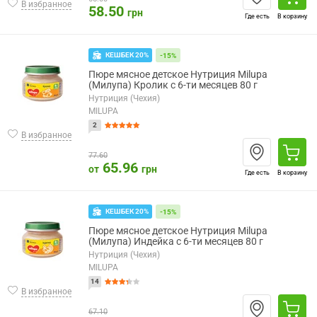
В избранное
58.50
грн
Где есть
В корзину
КЕШБЕК 20%
-15%
Пюре мясное детское Нутриция Milupa
(Милупа) Кролик с 6-ти месяцев 80 г
Нутриция (Чехия)
MILUPA
2
В избранное
77.60
65.96
от
грн
Где есть
В корзину
КЕШБЕК 20%
-15%
Пюре мясное детское Нутриция Milupa
(Милупа) Индейка с 6-ти месяцев 80 г
Нутриция (Чехия)
MILUPA
14
В избранное
67.10