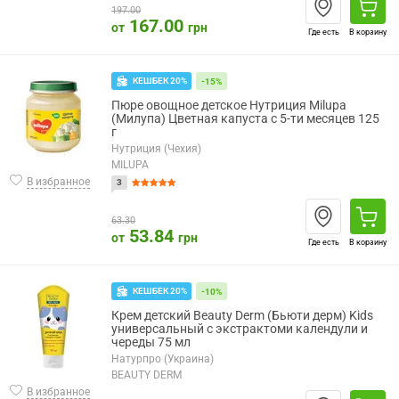
197.00
167.00
от
грн
Где есть
В корзину
КЕШБЕК 20%
-15%
Пюре овощное детское Нутриция Milupa
(Милупа) Цветная капуста с 5-ти месяцев 125
г
Нутриция (Чехия)
MILUPA
В избранное
3
63.30
53.84
от
грн
Где есть
В корзину
КЕШБЕК 20%
-10%
Крем детский Beauty Derm (Бьюти дерм) Kids
универсальный с экстрактоми календули и
череды 75 мл
Натурпро (Украина)
BEAUTY DERM
В избранное