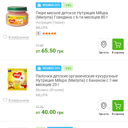
КЕШБЕК 20%
-15%
Пюре мясное детское Нутриция Milupa
(Милупа) Говядина с 6-ти месяцев 80 г
Нутриция (Чехия)
MILUPA
1
В избранное
77.60
65.50
от
грн
Где есть
В корзину
КЕШБЕК 20%
-15%
Палочки детские органические кукурузные
Нутриция Milupa (Милупа) с бананом с 7-ми
месяцев 20 г
Молино (Италия)
MILUPA
В избранное
47.30
40.00
от
грн
Где есть
В корзину