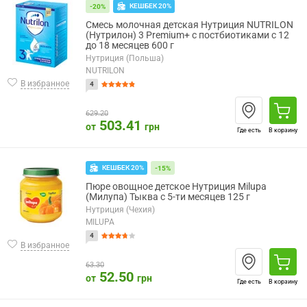
КЕШБЕК 20%
-20%
Смесь молочная детская Нутриция NUTRILON
(Нутрилон) 3 Premium+ с постбиотиками с 12
до 18 месяцев 600 г
Нутриция (Польша)
NUTRILON
В избранное
4
629.20
503.41
от
грн
Где есть
В корзину
КЕШБЕК 20%
-15%
Пюре овощное детское Нутриция Milupa
(Милупа) Тыква с 5-ти месяцев 125 г
Нутриция (Чехия)
MILUPA
4
В избранное
63.30
52.50
от
грн
Где есть
В корзину