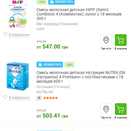
КЕШБЕК 20%
-15%
Смесь молочная детская HIPP (Хипп)
Combiotic 4 (Комбиотик) Junior с 18 месяцев
500 г
Миг Херфорд (Германия)
HiPP
В избранное
643.60
547.00
от
грн
Где есть
В корзину
КЕШБЕК 20%
-20%
Смесь молочная детская Нутриция NUTRILON
(Нутрилон) 4 Premium+ с постбиотиками с 18
месяцев 600 г
Нутриция (Польша)
NUTRILON
В избранное
4
629.20
503.41
от
грн
Где есть
В корзину