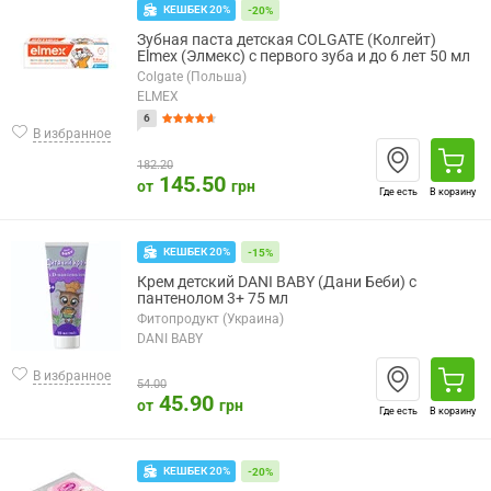
КЕШБЕК 20%
-20%
Зубная паста детская COLGATE (Колгейт)
Elmex (Элмекс) с первого зуба и до 6 лет 50 мл
Colgate (Польша)
ELMEX
6
В избранное
182.20
145.50
от
грн
Где есть
В корзину
КЕШБЕК 20%
-15%
Крем детский DANI BABY (Дани Беби) с
пантенолом 3+ 75 мл
Фитопродукт (Украина)
DANI BABY
В избранное
54.00
45.90
от
грн
Где есть
В корзину
КЕШБЕК 20%
-20%