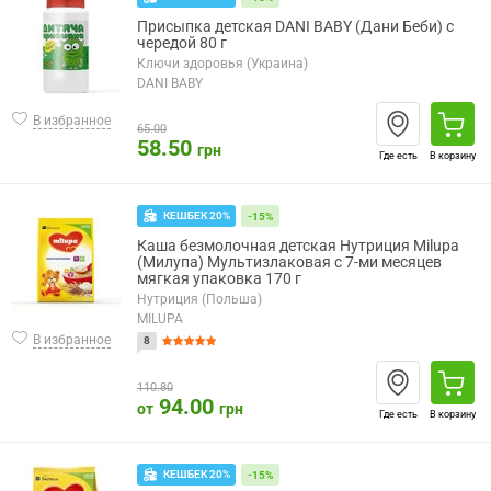
Присыпка детская DANI BABY (Дани Беби) с
чередой 80 г
Ключи здоровья (Украина)
DANI BABY
В избранное
65.00
58.50
грн
Где есть
В корзину
КЕШБЕК 20%
-15%
Каша безмолочная детская Нутриция Milupa
(Милупа) Мультизлаковая с 7-ми месяцев
мягкая упаковка 170 г
Нутриция (Польша)
MILUPA
В избранное
8
110.80
94.00
от
грн
Где есть
В корзину
КЕШБЕК 20%
-15%