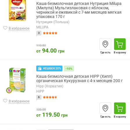
Каша безмолочная детская Нутриция Milupa
(Милупа) Мультизлаковая с яблоком,
черникой и ежевикой с 7-ми месяцев мягкая
упаковка 170 г
Нутриция (Польша)
MILUPA
В избранное
3
110.80
94.00
от
грн
Где есть
В корзину
КЕШБЕК 20%
-10%
Каша безмолочная детская HIPP (Хипп)
органическая Кукурузная с 4-х месяцев 200 г
Hipp (Хорватия)
HiPP
6
В избранное
133.00
119.50
от
грн
Где есть
В корзину