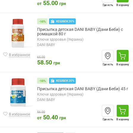
55.00
от
грн
Где есть
В корзину
КЕШБЕК 20%
-10%
Присыпка детская DANI BABY (Дани Беби) с
ромашкой 80 г
Ключи здоровья (Украина)
DANI BABY
В избранное
65.00
58.50
грн
Где есть
В корзину
КЕШБЕК 20%
-10%
Присыпка детская DANI BABY (Дани Беби) 45 г
Ключи здоровья (Украина)
DANI BABY
56.00
В избранное
50.40
от
грн
Где есть
В корзину