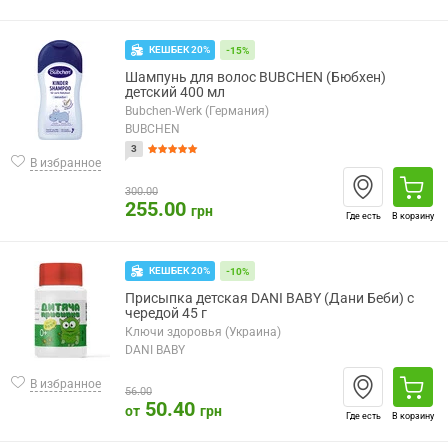
КЕШБЕК 20%
-15%
Шампунь для волос BUBCHEN (Бюбхен)
детский 400 мл
Bubchen-Werk (Германия)
BUBCHEN
3
В избранное
300.00
255.00
грн
Где есть
В корзину
КЕШБЕК 20%
-10%
Присыпка детская DANI BABY (Дани Беби) с
чередой 45 г
Ключи здоровья (Украина)
DANI BABY
В избранное
56.00
50.40
от
грн
Где есть
В корзину