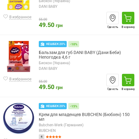
Биокон (Украина)
DANI BABY
В избранное
55.00
49.50
грн
Где есть
В корзину
КЕШБЕК 20%
-10%
Бальзам для губ DANI BABY (Дани Беби)
Непогодка 4,6 г
Биокон (Украина)
DANI BABY
В избранное
55.00
49.50
грн
Где есть
В корзину
КЕШБЕК 20%
-15%
Крем для младенцев BUBCHEN (Бюбхен) 150
мл
Bubchen-Werk (Германия)
BUBCHEN
4