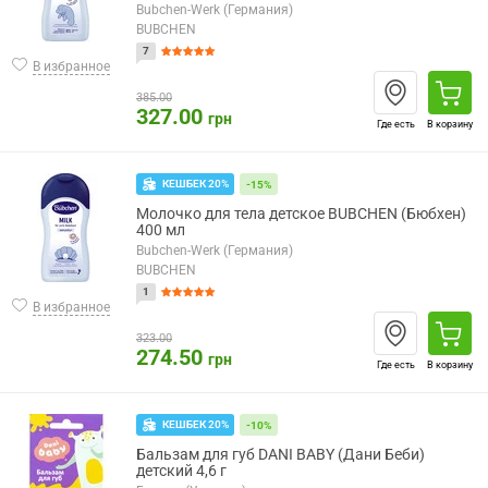
Bubchen-Werk (Германия)
BUBCHEN
7
В избранное
385.00
327.00
грн
Где есть
В корзину
КЕШБЕК 20%
-15%
Молочко для тела детское BUBCHEN (Бюбхен)
400 мл
Bubchen-Werk (Германия)
BUBCHEN
1
В избранное
323.00
274.50
грн
Где есть
В корзину
КЕШБЕК 20%
-10%
Бальзам для губ DANI BABY (Дани Беби)
детский 4,6 г