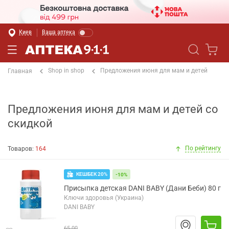
Киев
Ваша аптека
Shop in shop
Предложения июня для мам и детей
Главная
Предложения июня для мам и детей со
скидкой
По рейтингу
Товаров:
164
КЕШБЕК 20%
-10%
Присыпка детская DANI BABY (Дани Беби) 80 г
Ключи здоровья (Украина)
DANI BABY
65.00