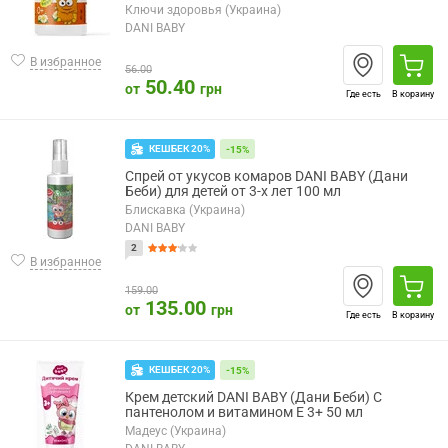
Ключи здоровья (Украина)
DANI BABY
В избранное
56.00
50.40
от
грн
Где есть
В корзину
КЕШБЕК 20%
-15%
Спрей от укусов комаров DANI BABY (Дани
Беби) для детей от 3-х лет 100 мл
Блискавка (Украина)
DANI BABY
2
В избранное
159.00
135.00
от
грн
Где есть
В корзину
КЕШБЕК 20%
-15%
Крем детский DANI BABY (Дани Беби) С
пантенолом и витамином Е 3+ 50 мл
Мадеус (Украина)