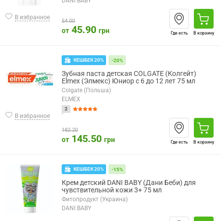
DANI BABY
В избранное
54.00
45.90
от
грн
Где есть
В корзину
КЕШБЕК 20%
-20%
Зубная паста детская COLGATE (Колгейт)
Elmex (Элмекс) Юниор с 6 до 12 лет 75 мл
Colgate (Польша)
ELMEX
2
В избранное
182.20
145.50
от
грн
Где есть
В корзину
КЕШБЕК 20%
-15%
Крем детский DANI BABY (Дани Беби) для
чувствительной кожи 3+ 75 мл
Фитопродукт (Украина)
DANI BABY