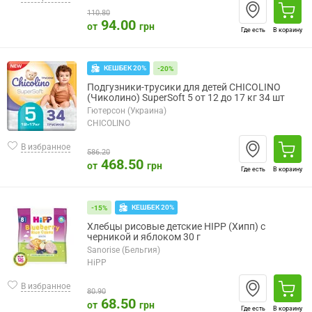
110.80
94.00
от
грн
Где есть
В корзину
КЕШБЕК 20%
-20%
Подгузники-трусики для детей CHICOLINO
(Чиколино) SuperSoft 5 от 12 до 17 кг 34 шт
Гютерсон (Украина)
CHICOLINO
В избранное
586.20
468.50
от
грн
Где есть
В корзину
КЕШБЕК 20%
-15%
Хлебцы рисовые детские HIPP (Хипп) с
черникой и яблоком 30 г
Sanorise (Бельгия)
HiPP
В избранное
80.90
68.50
от
грн
Где есть
В корзину