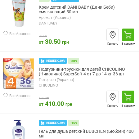
Крем детский DANI BABY (Дани Беби)
смягчающий 50 мл
Аромат (Украина)
DANI BABY
В избранное
36.00
30.50
от
грн
Где есть
В корзину
КЕШБЕК 20%
-30%
Подгузники-трусики для детей CHICOLINO
(Чиколино) SuperSoft 4 от 7 до 14 кг 36 шт
Гютерсон (Украина)
CHICOLINO
В избранное
586.20
410.00
от
грн
Где есть
В корзину
КЕШБЕК 20%
-15%
Гель для душа детский BUBCHEN (Бюбхен) 400
мл