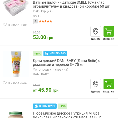
Ватные палочки детские SMILE (Смайл) с
ограничителем в квадратной коробке 60 шт
Ipek (Турция)
SMILE
5
В избранное
66.20
53.00
грн
Где есть
В корзину
КЕШБЕК 20%
-15%
Крем детский DANI BABY (Дани Беби) с
ромашкой и чередой 3+ 75 мл
Фитопродукт (Украина)
DANI BABY
В избранное
54.00
45.90
от
грн
Где есть
В корзину
КЕШБЕК 20%
-15%
Пюре мясное детское Нутриция Milupa
(Милупа) Цыпленок с 6-ти месяцев 80 г