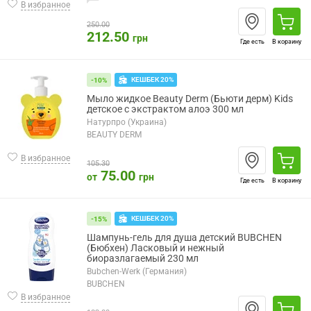
В избранное
250.00
212.50
грн
Где есть
В корзину
КЕШБЕК 20%
-10%
Мыло жидкое Beauty Derm (Бьюти дерм) Kids
детское с экстрактом алоэ 300 мл
Натурпро (Украина)
BEAUTY DERM
В избранное
105.30
75.00
от
грн
Где есть
В корзину
КЕШБЕК 20%
-15%
Шампунь-гель для душа детский BUBCHEN
(Бюбхен) Ласковый и нежный
биоразлагаемый 230 мл
Bubchen-Werk (Германия)
BUBCHEN
В избранное