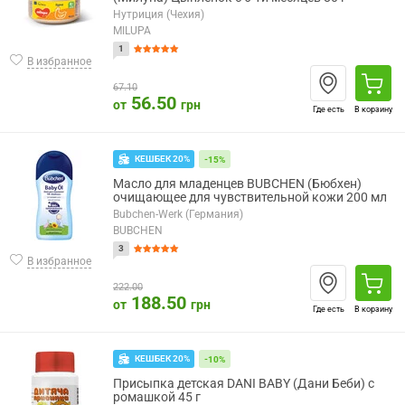
Нутриция (Чехия)
MILUPA
1
В избранное
67.10
56.50
от
грн
Где есть
В корзину
КЕШБЕК 20%
-15%
Масло для младенцев BUBCHEN (Бюбхен)
очищающее для чувствительной кожи 200 мл
Bubchen-Werk (Германия)
BUBCHEN
3
В избранное
222.00
188.50
от
грн
Где есть
В корзину
КЕШБЕК 20%
-10%
Присыпка детская DANI BABY (Дани Беби) с
ромашкой 45 г