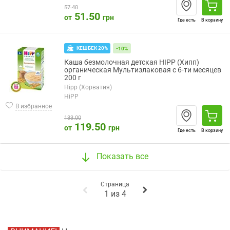
57.40
51.50
от
грн
Где есть
В корзину
КЕШБЕК 20%
-10%
Каша безмолочная детская HIPP (Хипп)
органическая Мультизлаковая с 6-ти месяцев
200 г
Hipp (Хорватия)
HiPP
В избранное
133.00
119.50
от
грн
Где есть
В корзину
Показать все
Страница
1
из
4