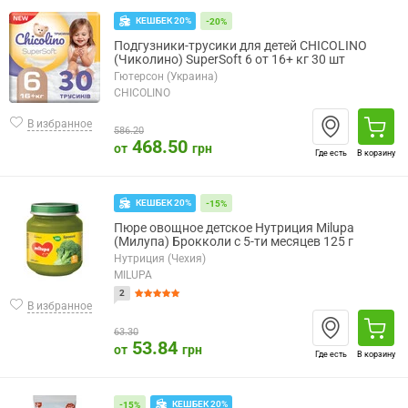
КЕШБЕК 20%
-20%
Подгузники-трусики для детей CHICOLINO
(Чиколино) SuperSoft 6 от 16+ кг 30 шт
Гютерсон (Украина)
CHICOLINO
В избранное
586.20
468.50
от
грн
Где есть
В корзину
КЕШБЕК 20%
-15%
Пюре овощное детское Нутриция Milupa
(Милупа) Брокколи с 5-ти месяцев 125 г
Нутриция (Чехия)
MILUPA
2
В избранное
63.30
53.84
от
грн
Где есть
В корзину
КЕШБЕК 20%
-15%