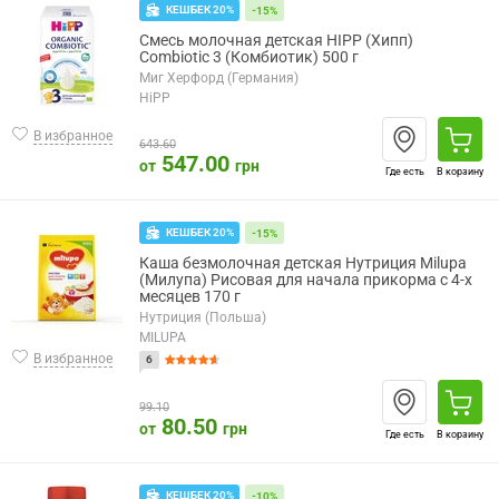
КЕШБЕК 20%
-15%
Смесь молочная детская HIPP (Хипп)
Combiotic 3 (Комбиотик) 500 г
Миг Херфорд (Германия)
HiPP
В избранное
643.60
547.00
от
грн
Где есть
В корзину
КЕШБЕК 20%
-15%
Каша безмолочная детская Нутриция Milupa
(Милупа) Рисовая для начала прикорма с 4-х
месяцев 170 г
Нутриция (Польша)
MILUPA
В избранное
6
99.10
80.50
от
грн
Где есть
В корзину
КЕШБЕК 20%
-10%