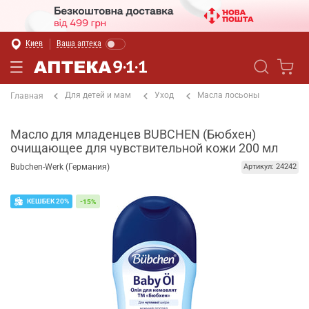
Киев
Ваша аптека
Для детей и мам
Уход
Масла лосьоны
Главная
Масло для младенцев BUBCHEN (Бюбхен)
очищающее для чувствительной кожи 200 мл
Bubchen-Werk (Германия)
Артикул: 24242
КЕШБЕК 20%
-15%