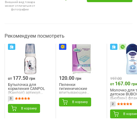
Внешний вид товара
может отличаться от
фотографии
Рекомендуем посмотреть
177.50
120.00
197.00
от
грн
грн
167.00
от
гр
Бутылочка для
Пеленки
кормления CANPOL
гигиенические
Молочко для 
(Канпол) артикул
впитывающие
детское BUBC
11/851 с рисунком
Angelmed (АнгелМед)
(Бюбхен) фла
3
Веселые зверята 120
размер 60см x 90см 5
биоразлагаем
В корзину
мл
шт
2
мл
В корзину
В корзи