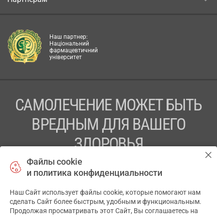
Наш партнер:
Національний
фармацевтичний
університет
САМОЛЕЧЕНИЕ МОЖЕТ БЫТЬ
ВРЕДНЫМ ДЛЯ ВАШЕГО
ЗДОРОВЬЯ
Файлы cookie
ПЕРЕД ПРИМЕНЕНИЕМ ПРЕПАРАТА
и политика конфиденциальности
ПРОКОНСУЛЬТИРУЙТЕСЬ С ВРАЧОМ
Наш Сайт использует файлы cookie, которые помогают нам
✕
ТОВ «АПТЕКА 911.ЮА» Код ЄДРПОУ 43631965.
сделать Сайт более быстрым, удобным и функциональным.
Продолжая просматривать этот Сайт, Вы соглашаетесь на
Отказ от ответственности