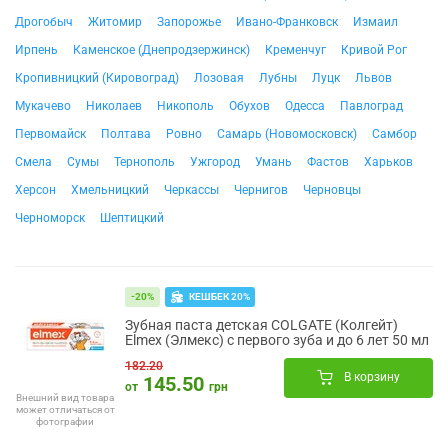
Дрогобыч
Житомир
Запорожье
Ивано-Франковск
Измаил
Ирпень
Каменское (Днепродзержинск)
Кременчуг
Кривой Рог
Кропивницкий (Кировоград)
Лозовая
Лубны
Луцк
Львов
Мукачево
Николаев
Никополь
Обухов
Одесса
Павлоград
Первомайск
Полтава
Ровно
Самарь (Новомосковск)
Самбор
Смела
Сумы
Тернополь
Ужгород
Умань
Фастов
Харьков
Херсон
Хмельницкий
Черкассы
Чернигов
Черновцы
Черноморск
Шептицкий
КЕШБЕК 20%
-20%
Зубная паста детская COLGATE (Колгейт)
Elmex (Элмекс) с первого зуба и до 6 лет 50 мл
182.20
В корзину
145.50
от
грн
Внешний вид товара
может отличаться от
фотографии