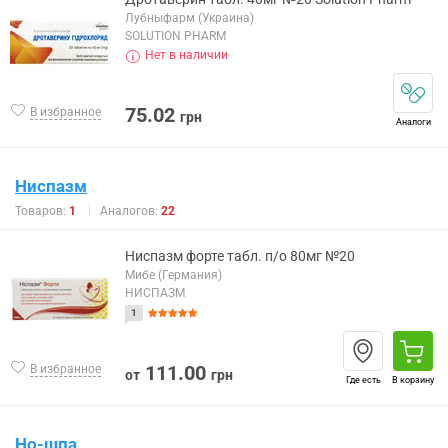
Лубныфарм (Украина)
SOLUTION PHARM
Нет в наличии
75.02
В избранное
грн
Аналоги
Ниспазм
Товаров:
1
Аналогов:
22
Ниспазм форте табл. п/о 80мг №20
Мибе (Германия)
НИСПАЗМ
1
111.00
В избранное
от
грн
Где есть
В корзину
Но-шпа