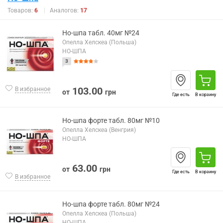
Товаров:
6
Аналогов:
17
Но-шпа табл. 40мг №24
Опелла Хелскеа (Польша)
НО-ШПА
3
103.00
В избранное
от
грн
Где есть
В корзину
Но-шпа форте табл. 80мг №10
Опелла Хелскеа (Венгрия)
НО-ШПА
63.00
от
грн
Где есть
В корзину
В избранное
Но-шпа форте табл. 80мг №24
Опелла Хелскеа (Польша)
НО-ШПА