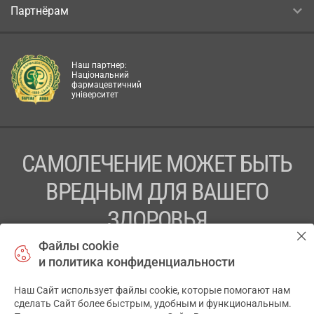
Партнёрам
Наш партнер:
Національний
фармацевтичний
університет
САМОЛЕЧЕНИЕ МОЖЕТ БЫТЬ
ВРЕДНЫМ ДЛЯ ВАШЕГО
ЗДОРОВЬЯ
Файлы cookie
ПЕРЕД ПРИМЕНЕНИЕМ ПРЕПАРАТА
и политика конфиденциальности
ПРОКОНСУЛЬТИРУЙТЕСЬ С ВРАЧОМ
Наш Сайт использует файлы cookie, которые помогают нам
✕
ТОВ «АПТЕКА 911.ЮА» Код ЄДРПОУ 43631965.
сделать Сайт более быстрым, удобным и функциональным.