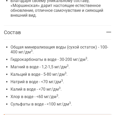
Благодаря своему уникальному составу,
«Моршинская» дарит настоящее естественное
обновление, отличное самочувствие и сияющий
внешний вид.
Состав
Общая минерализация воды (сухой остаток) - 100-
3
400 мг/дм
.
3
Гидрокарбонаты в воде - 30-200 мг/дм
.
3
Магний в воде - 1,2-1,5 мг/дм
.
3
Кальций в воде - 5-80 мг/дм
.
3
Натрий в воде - <70 мг/дм
.
3
Калий в воде - <70 мг/дм
.
3
Хлор в воде - <60 мг/дм
.
3
Сульфаты в воде - <100 мг/дм
.