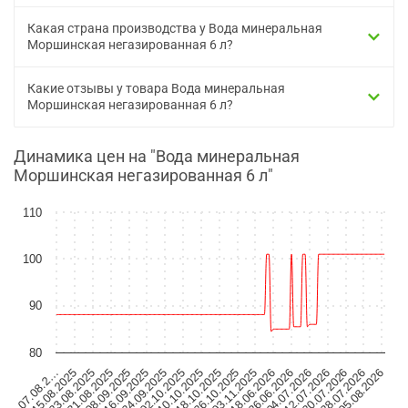
Какая страна производства у Вода минеральная
Моршинская негазированная 6 л?
Какие отзывы у товара Вода минеральная
Моршинская негазированная 6 л?
Динамика цен на "Вода минеральная
Моршинская негазированная 6 л"
110
100
90
80
20.07.2026
04.07.2026
18.06.2026
26.10.2025
10.10.2025
24.09.2025
08.09.2025
23.08.2025
07.08.2…
28.07.2026
12.07.2026
26.06.2026
03.11.2025
18.10.2025
02.10.2025
16.09.2025
31.08.2025
15.08.2025
05.08.2026