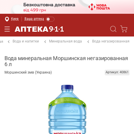
Киев
Ваша аптека
Вода и напитки
Минеральная вода
Вода негазированная
ая
Вода минеральная Моршинская негазированная
6 л
Моршинский змв (Украина)
Артикул: 40861