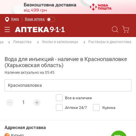
Киев
Ваша аптека
Лекарства
Уколы и капельницы
Растворы и диагностика
ая
Вода для инъекций - наличие в Краснопавловке
(Харьковская область)
Наличие актуально на 05:45
Все в наличии
Аптеки 24/7
Уценка
Адресная доставка
Курьер