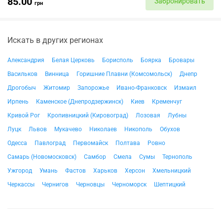
85.00
Забронировать
грн
Искать в других регионах
Александрия
Белая Церковь
Борисполь
Боярка
Бровары
Васильков
Винница
Горишние Плавни (Комсомольск)
Днепр
Дрогобыч
Житомир
Запорожье
Ивано-Франковск
Измаил
Ирпень
Каменское (Днепродзержинск)
Киев
Кременчуг
Кривой Рог
Кропивницкий (Кировоград)
Лозовая
Лубны
Луцк
Львов
Мукачево
Николаев
Никополь
Обухов
Одесса
Павлоград
Первомайск
Полтава
Ровно
Самарь (Новомосковск)
Самбор
Смела
Сумы
Тернополь
Ужгород
Умань
Фастов
Харьков
Херсон
Хмельницкий
Черкассы
Чернигов
Черновцы
Черноморск
Шептицкий