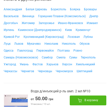
Александрия
Белая Церковь
Борисполь
Боярка
Бровары
Васильков
Винница
Горишние Плавни (Комсомольск)
Днепр
Дрогобыч
Житомир
Запорожье
Ивано-Франковск
Измаил
Ирпень
Каменское (Днепродзержинск)
Киев
Кременчуг
Кривой Рог
Кропивницкий (Кировоград)
Лозовая
Лубны
Луцк
Львов
Мукачево
Николаев
Никополь
Обухов
Одесса
Павлоград
Первомайск
Полтава
Ровно
Самарь (Новомосковск)
Самбор
Смела
Сумы
Тернополь
Ужгород
Умань
Фастов
Харьков
Херсон
Хмельницкий
Черкассы
Чернигов
Черновцы
Черноморск
Шептицкий
Вода д/инъекций р-ль амп. 2 мл №10
50.00
от
грн
В корзину
Упаковка / 10 шт.