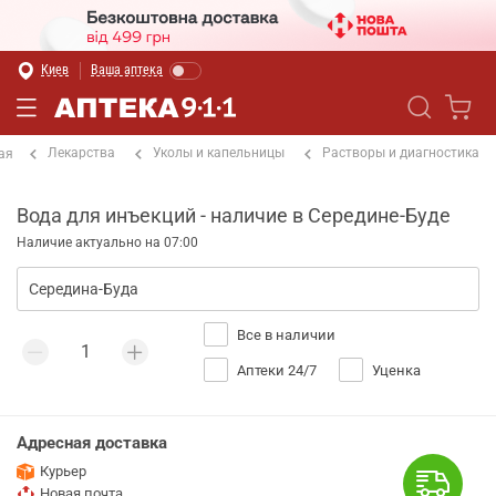
Киев
Ваша аптека
Лекарства
Уколы и капельницы
Растворы и диагностика
ая
Вода для инъекций - наличие в Середине-Буде
Наличие актуально на 07:00
Все в наличии
Аптеки 24/7
Уценка
Адресная доставка
Курьер
Новая почта