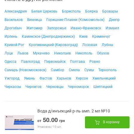
Александрия
Белая Церковь
Борисполь
Боярка
Бровары
Васильков
Винница
Горишние Плавни (Комсомольск)
Днепр
Дрогобыч
Житомир
Запорожье
Ивано-Франковск
Измаил
Ирпень
Каменское (Днепродзержинск)
Киев
Кременчуг
Кривой Рог
Кропивницкий (Кировоград)
Лозовая
Лубны
Луцк
Львов
Мукачево
Николаев
Никополь
Обухов
Одесса
Павлоград
Первомайск
Полтава
Ровно
Самарь (Новомосковск)
Самбор
Смела
Сумы
Тернополь
Ужгород
Умань
Фастов
Харьков
Херсон
Хмельницкий
Черкассы
Чернигов
Черновцы
Черноморск
Шептицкий
Вода д/инъекций р-ль амп. 2 мл №10
50.00
от
грн
В корзину
Упаковка / 10 шт.