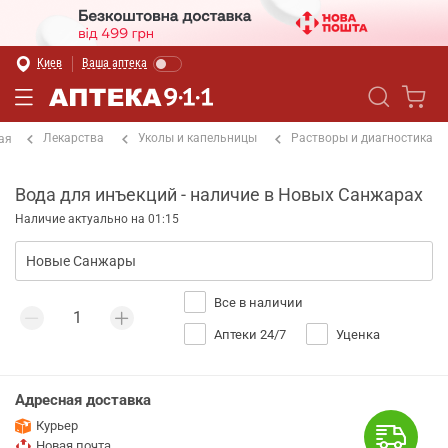
Киев
Ваша аптека
Лекарства
Уколы и капельницы
Растворы и диагностика
ая
Вода для инъекций - наличие в Новых Санжарах
Наличие актуально на 01:15
Все в наличии
Аптеки 24/7
Уценка
Адресная доставка
Курьер
Новая почта