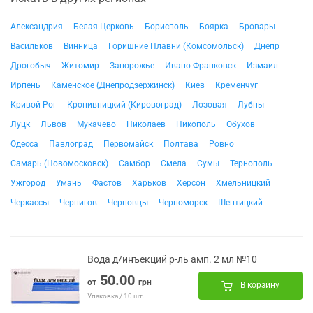
Александрия
Белая Церковь
Борисполь
Боярка
Бровары
Васильков
Винница
Горишние Плавни (Комсомольск)
Днепр
Дрогобыч
Житомир
Запорожье
Ивано-Франковск
Измаил
Ирпень
Каменское (Днепродзержинск)
Киев
Кременчуг
Кривой Рог
Кропивницкий (Кировоград)
Лозовая
Лубны
Луцк
Львов
Мукачево
Николаев
Никополь
Обухов
Одесса
Павлоград
Первомайск
Полтава
Ровно
Самарь (Новомосковск)
Самбор
Смела
Сумы
Тернополь
Ужгород
Умань
Фастов
Харьков
Херсон
Хмельницкий
Черкассы
Чернигов
Черновцы
Черноморск
Шептицкий
Вода д/инъекций р-ль амп. 2 мл №10
50.00
от
грн
В корзину
Упаковка / 10 шт.