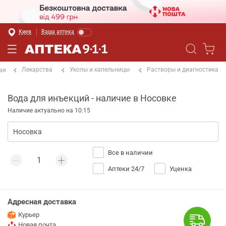
Киев
Ваша аптека
Лекарства
Уколы и капельницы
Растворы и диагностика
ая
Вода для инъекций - наличие в Носовке
Наличие актуально на 10:15
Все в наличии
Аптеки 24/7
Уценка
Адресная доставка
Курьер
Новая почта