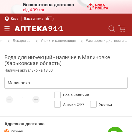
Киев
Ваша аптека
Лекарства
Уколы и капельницы
Растворы и диагностика
ая
Вода для инъекций - наличие в Малиновке
(Харьковская область)
Наличие актуально на 13:00
Все в наличии
Аптеки 24/7
Уценка
Адресная доставка
Курьер