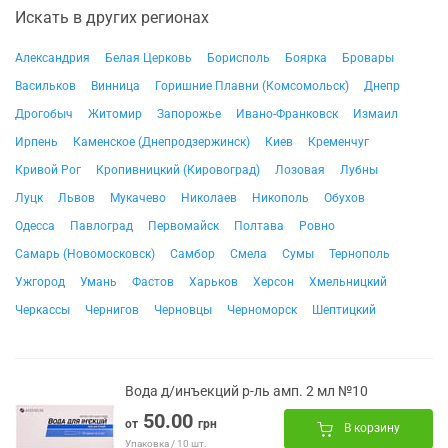
Искать в других регионах
Александрия
Белая Церковь
Борисполь
Боярка
Бровары
Васильков
Винница
Горишние Плавни (Комсомольск)
Днепр
Дрогобыч
Житомир
Запорожье
Ивано-Франковск
Измаил
Ирпень
Каменское (Днепродзержинск)
Киев
Кременчуг
Кривой Рог
Кропивницкий (Кировоград)
Лозовая
Лубны
Луцк
Львов
Мукачево
Николаев
Никополь
Обухов
Одесса
Павлоград
Первомайск
Полтава
Ровно
Самарь (Новомосковск)
Самбор
Смела
Сумы
Тернополь
Ужгород
Умань
Фастов
Харьков
Херсон
Хмельницкий
Черкассы
Чернигов
Черновцы
Черноморск
Шептицкий
Вода д/инъекций р-ль амп. 2 мл №10
50.00
от
грн
В корзину
Упаковка / 10 шт.